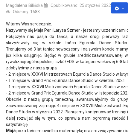
Magdalena Bilińska
Opublikowano: 25 styczeń 2022
Odsłony: 1683
Witamy Was serdecznie.
Nazywamy się Maja Per i Larysa Szmer - jesteśmy uczennicami oddz
Połączyła nas pasja do tańca, a nasze drogi pierwszy raz
skrzyżowały się w szkole tańca Egurrola Dance Studio.
Trenujemy od 3 lat taniec nowoczesny i na swoim koncie mamy
już kilka osiągnięć. Będąc w grupie średniozaawansowanej w
rywalizacji ogólnopolskiej szkół EDS w kategorii wiekowej 6-8 lat
zdobyłyśmy z naszą grupą :
- 2 miejsce w XXXVI Mistrzostwach Equrrola Dance Studio w lutym 
- 1 miejsce w Grand Prix Equrrola Dance Studio w kwietniu 2021
- 1 miejsce w XXXVII Mistrzostwach Equrrola Dance Studio w czerw
- 2 miejsce w Grand Prix Egurrola Dance Studio w listopadzie 2021
Obecnie z naszą grupą taneczną, awansowałyśmy do grupy
zaawansowanej zajmując 4 miejsce w XXXVIII Mistrzostwach Equrr
Dance Studio w styczniu 2022. Planujemy kontynuować treningi i
dalej rozwijać się w tym, co sprawia nam ogromną radość i
satysfakcję.
Maja
poza tańcem uwielbia matematykę oraz rozwiązywanie różn