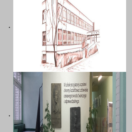
SZKOŁA PODSTAWOWA NR 58 Z
ODDZIAŁAMI INTEGRACYJNYMI IM.
MARII DĄBROWSKIEJ W
KATOWICACH