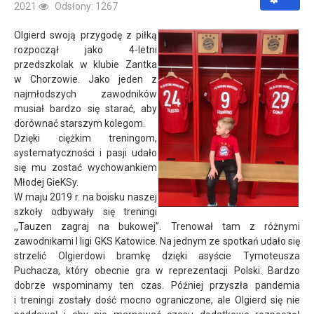
2021
Odsłony: 1267
Olgierd swoją przygodę z piłką
rozpoczął jako 4-letni
przedszkolak w klubie Zantka
w Chorzowie. Jako jeden z
najmłodszych zawodników
musiał bardzo się starać, aby
dorównać starszym kolegom.
Dzięki ciężkim treningom,
systematyczności i pasji udało
się mu zostać wychowankiem
Młodej GieKSy.
W maju 2019 r. na boisku naszej
szkoły odbywały się treningi
,,Tauzen zagraj na bukowej’’. Trenował tam z różnymi
zawodnikami I ligi GKS Katowice. Na jednym ze spotkań udało się
strzelić Olgierdowi bramkę dzięki asyście Tymoteusza
Puchacza, który obecnie gra w reprezentacji Polski. Bardzo
dobrze wspominamy ten czas. Później przyszła pandemia
i treningi zostały dość mocno ograniczone, ale Olgierd się nie