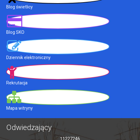
Blog świetlicy
Blog SKO
Dziennik elektroniczny
Rekrutacja
Mapa witryny
Odwiedzający
11227246