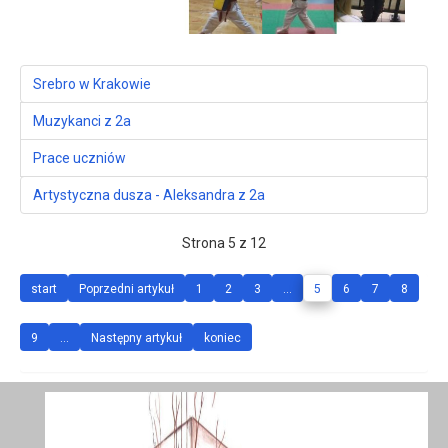
Srebro w Krakowie
Muzykanci z 2a
Prace uczniów
Artystyczna dusza - Aleksandra z 2a
Strona 5 z 12
start
Poprzedni artykuł
1
2
3
...
5
6
7
8
9
...
Następny artykuł
koniec