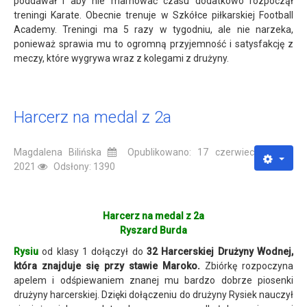
poddawał i aby nie marnować czasu dodatkowo rozpoczął
treningi Karate. Obecnie trenuje w Szkółce piłkarskiej Football
Academy. Treningi ma 5 razy w tygodniu, ale nie narzeka,
ponieważ sprawia mu to ogromną przyjemność i satysfakcję z
meczy, które wygrywa wraz z kolegami z drużyny.
Harcerz na medal z 2a
Magdalena Bilińska
Opublikowano: 17 czerwiec
2021
Odsłony: 1390
Harcerz na medal z 2a
Ryszard Burda
Rysiu
od klasy 1 dołączył do
32 Harcerskiej Drużyny Wodnej,
która znajduje się przy stawie Maroko.
Zbiórkę rozpoczyna
apelem i odśpiewaniem znanej mu bardzo dobrze piosenki
drużyny harcerskiej. Dzięki dołączeniu do drużyny Rysiek nauczył