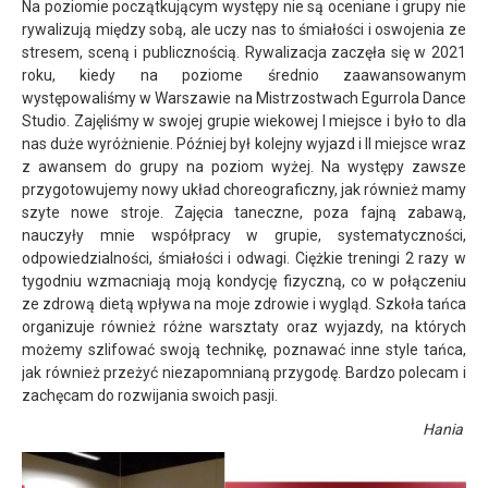
Na poziomie początkującym występy nie są oceniane i grupy nie
rywalizują między sobą, ale uczy nas to śmiałości i oswojenia ze
stresem, sceną i publicznością. Rywalizacja zaczęła się w 2021
roku, kiedy na poziome średnio zaawansowanym
występowaliśmy w Warszawie na Mistrzostwach Egurrola Dance
Studio. Zajęliśmy w swojej grupie wiekowej I miejsce i było to dla
nas duże wyróżnienie. Później był kolejny wyjazd i II miejsce wraz
z awansem do grupy na poziom wyżej. Na występy zawsze
przygotowujemy nowy układ choreograficzny, jak również mamy
szyte nowe stroje. Zajęcia taneczne, poza fajną zabawą,
nauczyły mnie współpracy w grupie, systematyczności,
odpowiedzialności, śmiałości i odwagi. Ciężkie treningi 2 razy w
tygodniu wzmacniają moją kondycję fizyczną, co w połączeniu
ze zdrową dietą wpływa na moje zdrowie i wygląd. Szkoła tańca
organizuje również różne warsztaty oraz wyjazdy, na których
możemy szlifować swoją technikę, poznawać inne style tańca,
jak również przeżyć niezapomnianą przygodę. Bardzo polecam i
zachęcam do rozwijania swoich pasji.
Hania