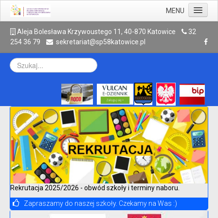
MENU
Aktualności
A
leja Bolesława Krzywoustego 11, 40-870 Katowice
32
254 36 79
sekretariat@sp58katowice.pl
Szkoła
Rodzic
Uczeń
Galeria
Kontakt
Archiwum
Rekrutacja 2025/2026 - obwód szkoły i terminy naboru.
Zapraszamy do naszej szkoły. Czekamy na Was :)