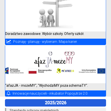
Doradztwo zawodowe. Wybór szkoły. Oferty szkół.
Poznaję - planuję - wybieram. Mapa karier.
"afazJA - możeMY", "WychodziMY poza schemaTY".
Innowacje nauczycieli - inkubator Popojutrze 2.0.
2025/2026
Standardy ochrony małoletnich