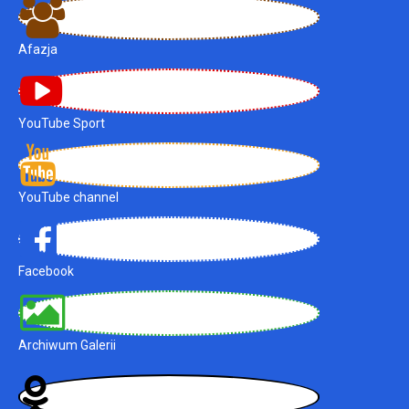
Afazja
YouTube Sport
YouTube channel
Facebook
Archiwum Galerii