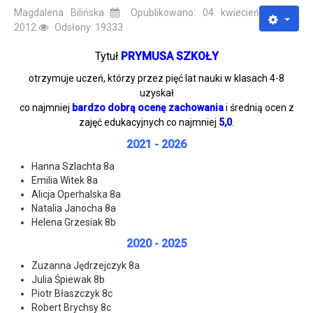
Magdalena Bilińska
Opublikowano: 04 kwiecień
2012
Odsłony: 19333
Tytuł
PRYMUSA SZKOŁY
otrzymuje uczeń, którzy przez pięć lat nauki w klasach 4-8
uzyskał
co najmniej
bardzo dobrą ocenę zachowania
i średnią ocen z
zajęć edukacyjnych co najmniej
5,0
.
2021 - 2026
Hanna Szlachta 8a
Emilia Witek 8a
Alicja Operhalska 8a
Natalia Janocha 8a
Helena Grzesiak 8b
2020 - 2025
Zuzanna Jędrzejczyk 8a
Julia Śpiewak 8b
Piotr Błaszczyk 8c
Robert Brychsy 8c