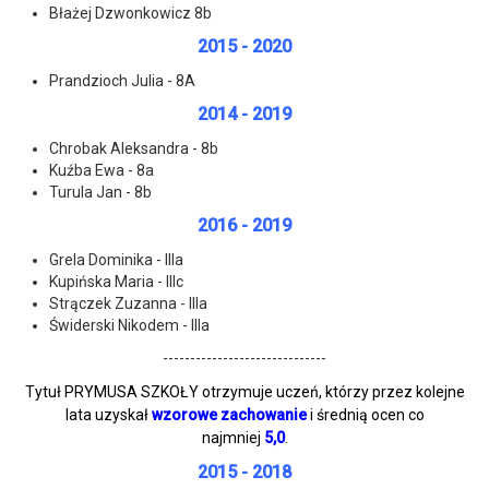
Błażej Dzwonkowicz 8b
2015 - 2020
Prandzioch Julia - 8A
2014 - 2019
Chrobak Aleksandra - 8b
Kuźba Ewa - 8a
Turula Jan - 8b
2016 - 2019
Grela Dominika - IIIa
Kupińska Maria - IIIc
Strączek Zuzanna - IIIa
Świderski Nikodem - IIIa
------------------------------
Tytuł PRYMUSA SZKOŁY otrzymuje uczeń, którzy przez kolejne
lata uzyskał
wzorowe zachowanie
i średnią ocen co
najmniej
5,0
.
2015 - 2018