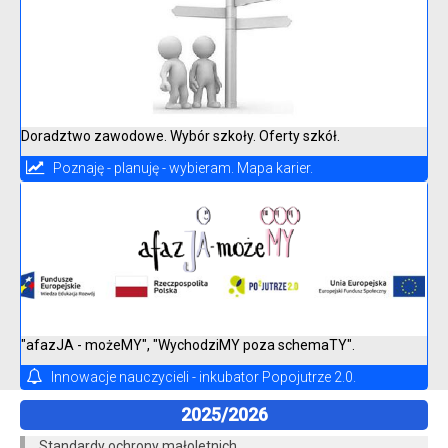
Doradztwo zawodowe. Wybór szkoły. Oferty szkół.
Poznaję - planuję - wybieram. Mapa karier.
"afazJA - możeMY", "WychodziMY poza schemaTY".
Innowacje nauczycieli - inkubator Popojutrze 2.0.
2025/2026
Standardy ochrony małoletnich