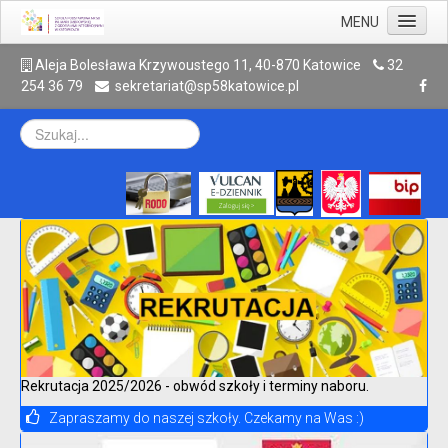
MENU
Aktualności
A
leja Bolesława Krzywoustego 11, 40-870 Katowice
32
254 36 79
sekretariat@sp58katowice.pl
Szkoła
Rodzic
Uczeń
Galeria
Kontakt
Archiwum
Rekrutacja 2025/2026 - obwód szkoły i terminy naboru.
Zapraszamy do naszej szkoły. Czekamy na Was :)