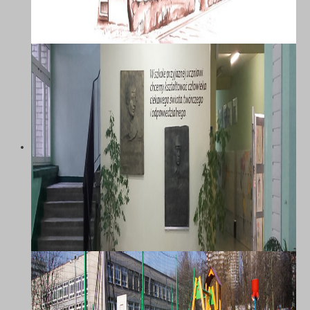
SZKOŁA PODSTAWOWA NR 58 Z
ODDZIAŁAMI INTEGRACYJNYMI IM.
MARII DĄBROWSKIEJ W
KATOWICACH