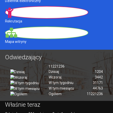
Dziennik elektroniczny
Rekrutacja
Mapa witryny
Odwiedzający
11221236
Dzisiaj
1204
Wczoraj
3442
W tym tygodniu
31171
W tym miesiącu
44763
Ogółem
11221236
Właśnie teraz