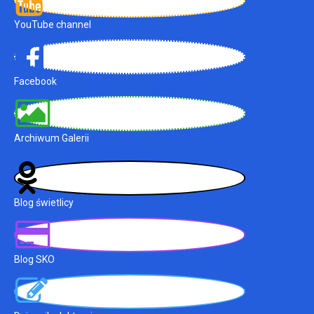
YouTube channel
Facebook
Archiwum Galerii
Blog świetlicy
Blog SKO