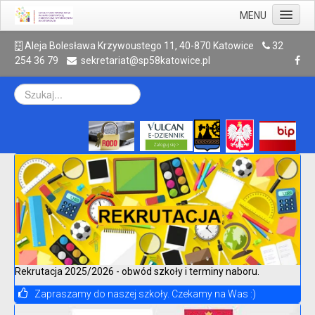
MENU
Aktualności
A
leja Bolesława Krzywoustego 11, 40-870 Katowice
32
254 36 79
sekretariat@sp58katowice.pl
Szkoła
Rodzic
Uczeń
Galeria
Kontakt
Archiwum
Rekrutacja 2025/2026 - obwód szkoły i terminy naboru.
Zapraszamy do naszej szkoły. Czekamy na Was :)