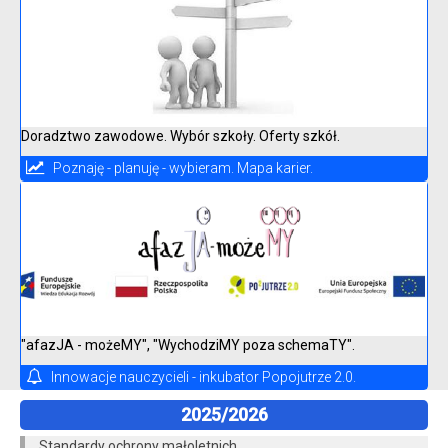
Doradztwo zawodowe. Wybór szkoły. Oferty szkół.
Poznaję - planuję - wybieram. Mapa karier.
"afazJA - możeMY", "WychodziMY poza schemaTY".
Innowacje nauczycieli - inkubator Popojutrze 2.0.
2025/2026
Standardy ochrony małoletnich