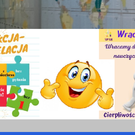
.
Informacja o przewidywanych ocenach klasyfikacyjnych
.
Dodatkowy dzień wolny od zajęć dydaktyczno-wychowawczych
.
Dodatkowy termin egzaminu ósmoklasisty
.
Zebrania z rodzicami
.
Testy sprawdzające dla uczniów chcących podwyższyć ocenę roczną
.
Jubileusz Szkoły
.
Wystawienie ocen rocznych