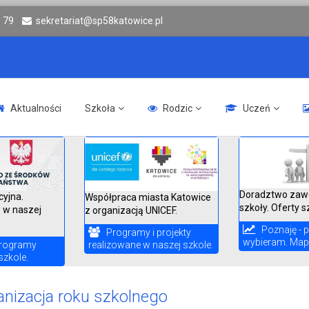
6 79
sekretariat@sp58katowice.pl
Aktualności
Szkoła
Rodzic
Uczeń
Doradztwo zaw
cyjna.
Współpraca miasta Katowice
szkoły. Oferty s
 w naszej
z organizacją UNICEF.
Poznaję - p
Programy i projekty
wybieram. Mapa
realizowane w naszej szkole.
rogramy
szkole.
anizacja roku szkolnego