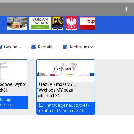
Galeria
Kontakt
Archiwum
"afazJA - możeMY",
odowe. Wybór
"WychodziMY poza
zkół.
schemaTY".
lanuję -
 karier.
Innowacje nauczycieli -
inkubator Popojutrze 2.0.