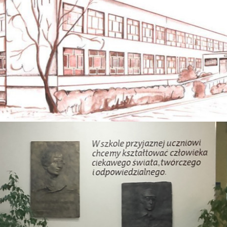
.
Dodatkowy dzień wolny od zajęć dydaktyczno-wychowawczych
.
Konsultacje
Próbny egzamin ósmoklasisty
.
Informacja o zagrażających ocenach niedostatecznych
z poszczególnych przedmiotów i nieklasyfikowaniu
Zimowa przerwa świąteczna
.
Dodatkowy dzień wolny od zajęć dydaktyczno-wychowawczych
8 Z ODDZIAŁAMI INTEGRACYJNYMI IM. 
.
Dodatkowy dzień wolny od zajęć dydaktyczno-wychowawczych
.
Wystawienie ocen śródrocznych
.
Zebranie klasyfikacyjne Rady Pedagogicznej