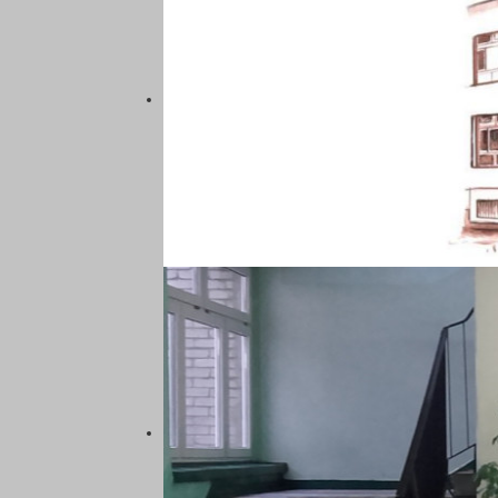
5
6
7.
8
9.
10
SZKOŁA PODSTAWOWA NR 5
11
KATOWICACH
12
13