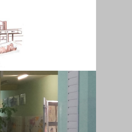
10 listopada 2025
9 grudnia 2025
godz. 17:00-18:00
listopad / grudzień 2025
do 19 grudnia 2025
22-31 grudnia 2025
2 stycznia 2026
MARII DĄBROWSKIEJ W
5 stycznia 2026
do 26 stycznia 2026
27 stycznia 2026