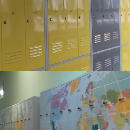
.
III Dzień Absolwenta
.
Egzamin ósmoklasisty
.
Dodatkowy dzień wolny od zajęć dydaktyczno-wychowawczych
.
Dodatkowy dzień wolny od zajęć dydaktyczno-wychowawczych
.
Dodatkowy dzień wolny od zajęć dydaktyczno-wychowawczych
.
Informacja o zagrażających ocenach niedostatecznych
z poszczególnych przedmiotów i nieklasyfikowaniu
.
Informacja o przewidywanych ocenach zachowania
.
Konsultacje