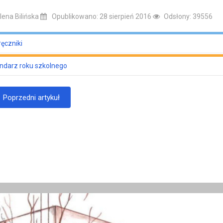
ena Bilińska
Opublikowano: 28 sierpień 2016
Odsłony: 39556
ęczniki
ndarz roku szkolnego
.
Zebranie Rady Pedagogicznej przed rozpoczęciem roku szkolnego
Poprzedni artykuł
.
Rozpoczęcie rocznych zajęć dydaktyczno-wychowawczych
.
Zebranie organizacyjne dla rodziców
Wykaz podręczników obowiązujących w rok
Wykaz podręczników obowiązujących w rok
Wykaz podręczników obowiązujących w rok
Dodatkowy dzień wolny od zajęć
Konsultacje