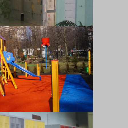
29 stycznia 2026
3 lutego 2026
godz. 17.00 klasy 1-3
5 lutego 2026
godz. 17.00 klasy 4-8
5 lutego 2026
16 lutego – 1 marca 2026
10 marca 2026
godz. 15.30-17.00
17 marca 2026
godz. 15.30-17.30
24 marca 2026
godz. 17:00-18:00
2-7 kwietnia 2026