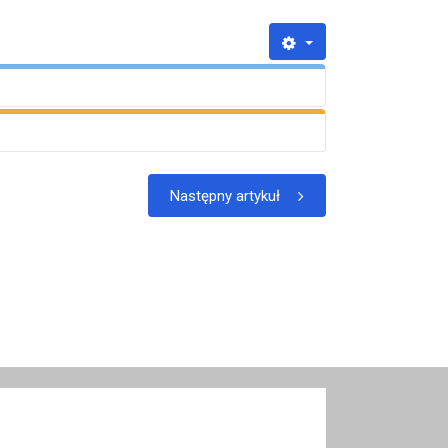
29 sierpnia 2025
Następny artykuł
1 września 2025
9 września 2025
u szkolnym 2026/2027
godz. 17.00 – klasy 1-3
u szkolnym 2025/2026
11 września 2025
u szkolnym 2024/2025
godz. 17.00 – klasy 4-8
14 października 2025
28 października 2025
godz. 17:00-18:00