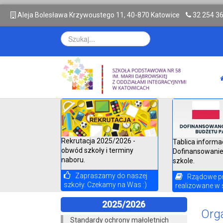
A
leja Bolesława Krzywoustego 11, 40-870 Katowice
32 254 3
Rekrutacja 2025/2026 -
Tablica informa
obwód szkoły i terminy
Dofinansowanie
naboru.
szkole.
Zapraszamy do naszej
Rządowe p
szkoły. Czekamy na Was :)
realizowane w 
2025/2026
Org
Standardy ochrony małoletnich