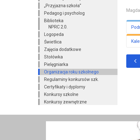
„Przyjazna szkoła”
Magdal
Pedagog i psycholog
Biblioteka
NPRC 2.0.
Podr
Logopeda
Kale
Świetlica
Zajęcia dodatkowe
0
Stołówka
Pielęgniarka
Organizacja roku szkolnego
1
Regulaminy konkursów szk.
Certyfikaty i dyplomy
2
Konkursy szkolne
Konkursy zewnętrzne
3.
4.