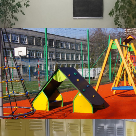
.
Zebranie zatwierdzające wyniki nauczania
.
Zebranie śródroczne z rodzicami
.
Zebranie podsumowujące Rady Pedagogicznej
.
Ferie zimowe
.
Dzień Otwarty Szkoły
.
XI Dzień Kariery
.
Konsultacje
.
Wiosenna przerwa świąteczna