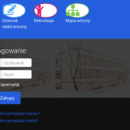
16 czerwca 2026
Dziennik
Rekrutacja
Mapa witryny
18 czerwca 2026
elektroniczny
25 czerwca 2026
ogowanie
25 czerwca 2026
26 czerwca 2026
Zapamiętaj
jęć dydaktyczno-
28 sierpnia 2026
Zaloguj
27 czerwca – 31 sierpnia
2026
Nie pamiętasz nazwy?
Nie pamiętasz hasła?