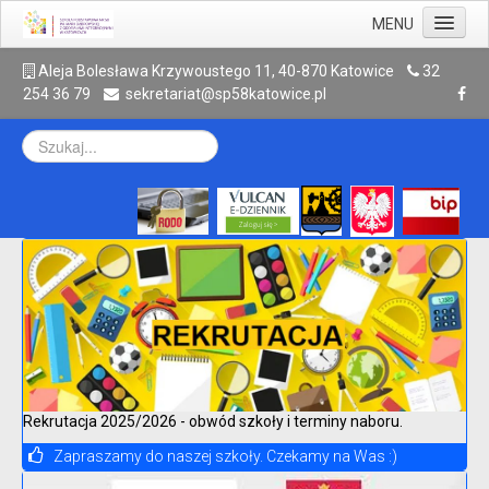
MENU
Aktualności
A
leja Bolesława Krzywoustego 11, 40-870 Katowice
32
254 36 79
sekretariat@sp58katowice.pl
Szkoła
Rodzic
Uczeń
Galeria
Kontakt
Archiwum
Rekrutacja 2025/2026 - obwód szkoły i terminy naboru.
Zapraszamy do naszej szkoły. Czekamy na Was :)