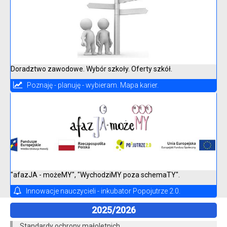
Doradztwo zawodowe. Wybór szkoły. Oferty szkół.
Poznaję - planuję - wybieram. Mapa karier.
"afazJA - możeMY", "WychodziMY poza schemaTY".
Innowacje nauczycieli - inkubator Popojutrze 2.0.
2025/2026
Standardy ochrony małoletnich