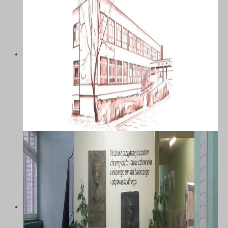
SZKOŁA PODSTAWOWA NR 58 Z
ODDZIAŁAMI INTEGRACYJNYMI IM.
MARII DĄBROWSKIEJ W
KATOWICACH