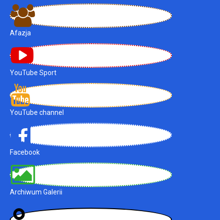
Afazja
YouTube Sport
YouTube channel
Facebook
Archiwum Galerii