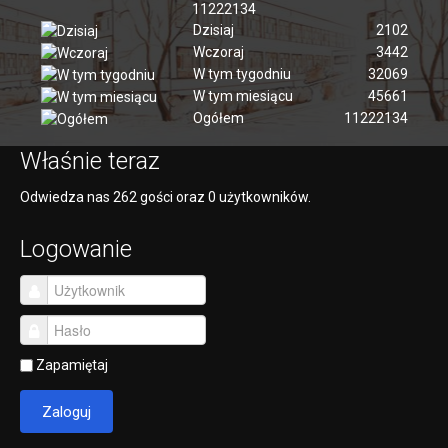
11222134
Dzisiaj
2102
Wczoraj
3442
W tym tygodniu
32069
W tym miesiącu
45661
Ogółem
11222134
Właśnie teraz
Odwiedza nas 262 gości oraz 0 użytkowników.
Logowanie
Zapamiętaj
Zaloguj