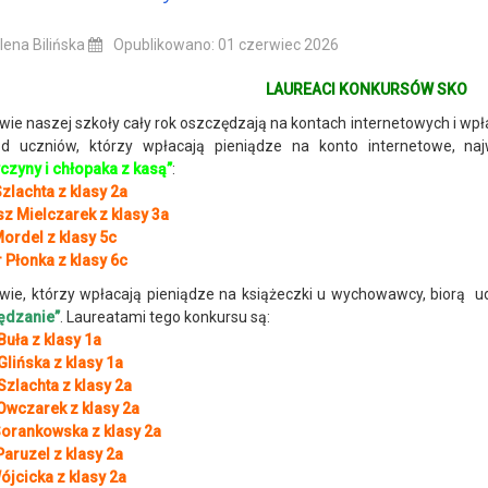
ena Bilińska
Opublikowano: 01 czerwiec 2026
LAUREACI KONKURSÓW SKO
wie naszej szkoły cały rok oszczędzają na kontach internetowych i w
d uczniów, którzy wpłacają pieniądze na konto internetowe, naj
czyny i chłopaka z kasą”
:
Szlachta z klasy 2a
z Mielczarek z klasy 3a
ordel z klasy 5c
r Płonka z klasy 6c
wie, którzy wpłacają pieniądze na książeczki u wychowawcy, biorą 
ędzanie”
. Laureatami tego konkursu są:
Buła z klasy 1a
Glińska z klasy 1a
Szlachta z klasy 2a
 Owczarek z klasy 2a
Sorankowska z klasy 2a
Paruzel z klasy 2a
ójcicka z klasy 2a