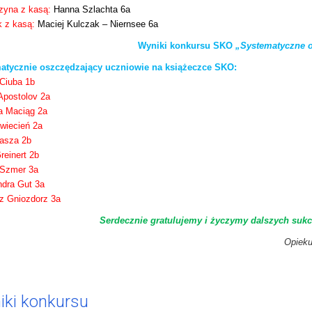
zyna z kasą:
Hanna Szlachta 6a
k z kasą:
Maciej Kulczak – Niernsee 6a
Wyniki konkursu SKO
„Systematyczne 
atycznie oszczędzający uczniowie na książeczce SKO:
Ciuba 1b
Apostolov 2a
a Maciąg 2a
wiecień 2a
lasza 2b
reinert 2b
 Szmer 3a
ndra Gut 3a
z Gniozdorz 3a
Serdecznie gratulujemy i życzymy dalszych suk
Opieku
iki konkursu