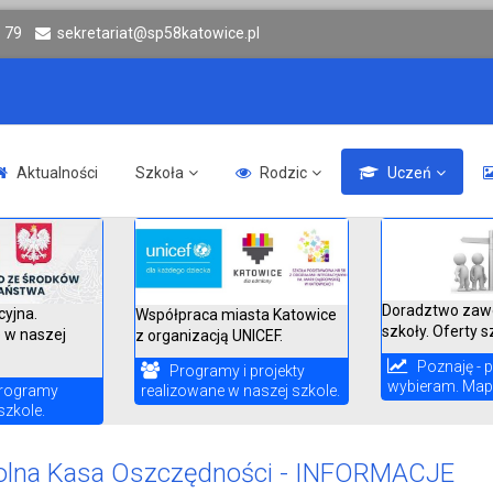
6 79
sekretariat@sp58katowice.pl
Aktualności
Szkoła
Rodzic
Uczeń
Doradztwo zaw
cyjna.
Współpraca miasta Katowice
szkoły. Oferty s
 w naszej
z organizacją UNICEF.
Poznaję - p
Programy i projekty
wybieram. Mapa
realizowane w naszej szkole.
rogramy
szkole.
olna Kasa Oszczędności - INFORMACJE