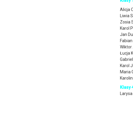
Klasy 
Alicja
Liwia 
Zosia 
Karol 
Jan Du
Fabian
Wiktor
Łucja 
Gabrie
Karol 
Maria 
Karoli
Klasy 
Larysa