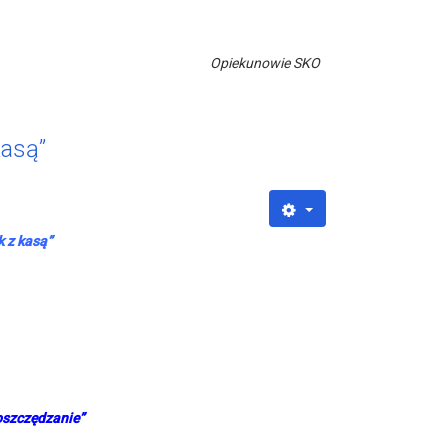
Opiekunowie SKO
kasą”
k z kasą”
oszczędzanie”