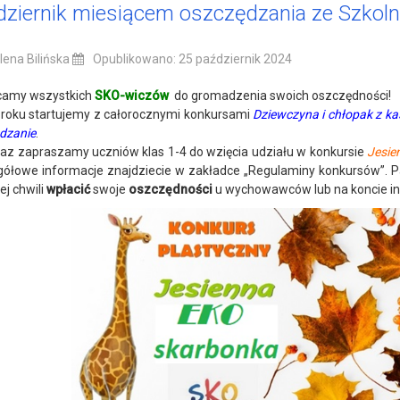
dziernik miesiącem oszczędzania ze Szkol
ena Bilińska
Opublikowano: 25 październik 2024
camy wszystkich
SKO-wiczów
do gromadzenia swoich oszczędności!
 roku startujemy z całorocznymi konkursami
Dziewczyna i chłopak z ka
dzanie
.
raz zapraszamy uczniów klas 1-4 do wzięcia udziału w konkursie
Jesie
ółowe informacje znajdziecie w zakładce „Regulaminy konkursów”. P
ej chwili
wpłacić
swoje
oszczędności
u wychowawców lub na koncie i