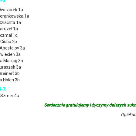
1-3:
 Owczarek 1a
Sorankowska 1a
Szlachta 1a
Paruzel 1a
czmal 1d
 Ciuba 2b
 Apostolov 3a
Kwiecień 3a
la Maciąg 3a
Juraszek 3a
Greinert 3b
na Holan 3b
4-7:
 Szmer 4a
Serdecznie gratulujemy i życzymy dalszych suk
Opiekun