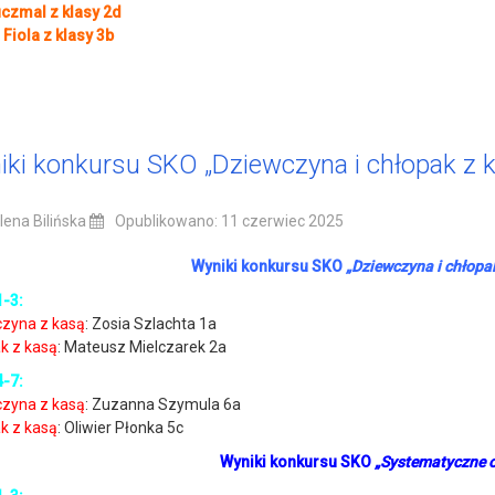
czmal z klasy 2d
 Fiola z klasy 3b
ki konkursu SKO „Dziewczyna i chłopak z 
ena Bilińska
Opublikowano: 11 czerwiec 2025
Wyniki konkursu SKO
„Dziewczyna i chłopa
1-3:
zyna z kasą
: Zosia Szlachta 1a
k z kasą
: Mateusz Mielczarek 2a
4-7:
zyna z kasą
: Zuzanna Szymula 6a
k z kasą
: Oliwier Płonka 5c
Wyniki konkursu SKO
„Systematyczne 