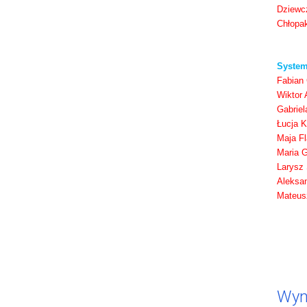
Dziewc
Chłopa
System
Fabian 
Wiktor 
Gabriel
Łucja K
Maja F
Maria G
Larysz
Aleksa
Mateus
Wyn