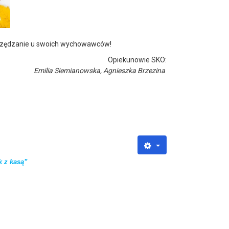
czędzanie u swoich wychowawców!
Opiekunowie SKO:
Emilia Siemianowska,
Agnieszka Brzezina
k z kasą”