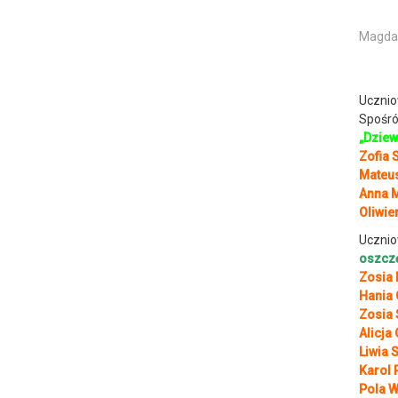
Magdal
Ucznio
Spośró
„Dziew
Zofia 
Mateus
Anna M
Oliwie
Ucznio
oszcz
Zosia 
Hania 
Zosia 
Alicja
Liwia 
Karol 
Pola W