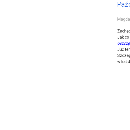
Paź
Magdal
Zachę
Jak co
oszczę
Już te
Szczeg
w każd