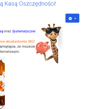
ną Kasą Oszczędności!
są
oraz
Systematyczne
nna ekoskarbonka SKO
.
amiętajcie, że możecie
nternetowym.