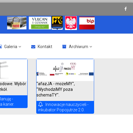
Galeria
Kontakt
Archiwum
"afazJA - możeMY",
odowe. Wybór
"WychodziMY poza
zkół.
schemaTY".
lanuję -
 karier.
Innowacje nauczycieli -
inkubator Popojutrze 2.0.