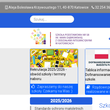
A
leja Bolesława Krzywoustego 11, 40-870 Katowice
32 254 3
Rekrutacja 2025/2026 -
Tablica informa
obwód szkoły i terminy
Dofinansowanie
naboru.
szkole.
Zapraszamy do naszej
Rządowe p
szkoły. Czekamy na Was :)
realizowane w 
2025/2026
Szk
Standardy ochrony małoletnich