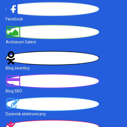
Facebook
Archiwum Galerii
Blog świetlicy
Blog SKO
Dziennik elektroniczny