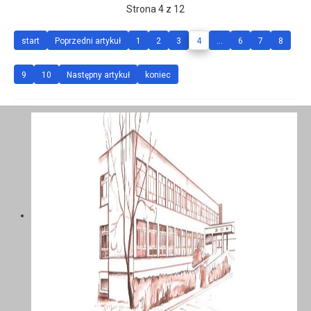
Strona 4 z 12
start
Poprzedni artykuł
1
2
3
4
...
6
7
8
9
10
Następny artykuł
koniec