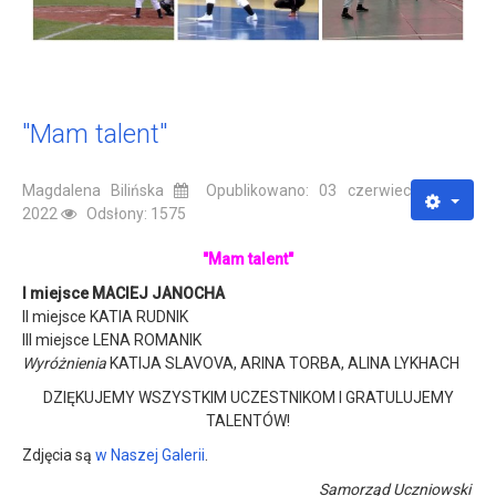
"Mam talent"
Magdalena Bilińska
Opublikowano: 03 czerwiec
2022
Odsłony: 1575
"Mam talent"
I miejsce MACIEJ JANOCHA
II miejsce KATIA RUDNIK
III miejsce LENA ROMANIK
Wyróżnienia
KATIJA SLAVOVA, ARINA TORBA, ALINA LYKHACH
DZIĘKUJEMY WSZYSTKIM UCZESTNIKOM I GRATULUJEMY
TALENTÓW!
Zdjęcia są
w Naszej Galerii
.
Samorząd Uczniowski