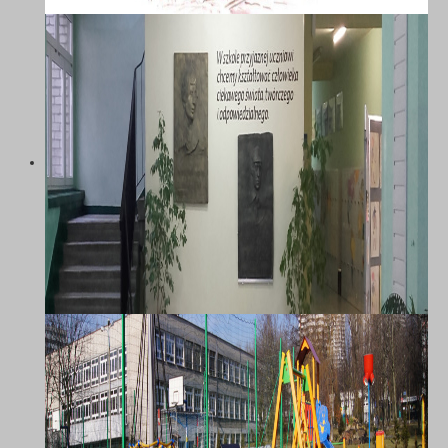
SZKOŁA PODSTAWOWA NR 58 Z
ODDZIAŁAMI INTEGRACYJNYMI IM.
MARII DĄBROWSKIEJ W
KATOWICACH