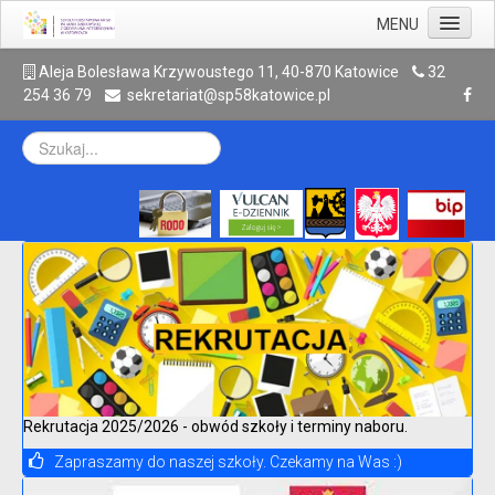
MENU
Aktualności
A
leja Bolesława Krzywoustego 11, 40-870 Katowice
32
254 36 79
sekretariat@sp58katowice.pl
Szkoła
Rodzic
Uczeń
Galeria
Kontakt
Archiwum
Rekrutacja 2025/2026 - obwód szkoły i terminy naboru.
Zapraszamy do naszej szkoły. Czekamy na Was :)