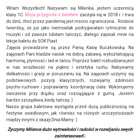
Witam Wszystkich! Nazywam się Milenka, jestem uczennicą
klasy 1C.
Moja przygoda z baletem
zaczęła się w 2018 r. i trwa
do dziś, choć przez pandemię jest mocno ograniczona... Rodzice
twierdzą, że już jako niemowlak podrygiwałam rytmicznie do
muzyki i od zawsze lubiłam tańczyć, dlatego zapisali mnie na
lekcje baletu do SOK Piast.
Zajęcia prowadzone są przez Panią Kasię Buczkowską. Na
zajęciach Pani kładzie nacisk na dobrą zabawę, wykształcającą
harmonię, płynność i ład w tańcu. Poprzez balet rozbudzana jest
w nas wrażliwość na piękno i estetyka ruchu. Nabywamy
delikatności i gracji w poruszaniu się. Na zajęciach uczymy się
podstawowych pozycji klasycznych, rozwijamy zdolności
psycho-ruchowe i poprawiamy koordynację ciała. Wykonujemy
ćwiczenia przy drążku oraz rozciągające z gumą. Jestem
bardzo szczęśliwa, kiedy tańczę :)
Nasza grupa baletowa wystąpiła przed dużą publicznością na
festynie osiedlowym, jak również na różnych uroczystościach
między innymi z okazji Dnia Mamy :).
Życzymy Milence dużo wytrwałości i radości w rozwijaniu swych
zainteresowań
