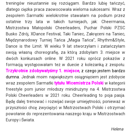
treningów nieustannie się rozciągam. Bardzo lubię tańczyć,
dlatego ciężka praca zaowocowała wieloma sukcesami. Wraz z
zespołem Sarmatki wielokrotnie stawałam na podium przez
ostatnie trzy lata w takich turniejach, jak: Cheermania,
Mistrzostwa Małopolski Cheerleaders, Puchar Polski PZSC
Busko Zdrój, XDance Festival, Taki Taniec, Zakręceni na Taniec,
Międzynarodowy Turniej Tańca „Magia Tańca”, Rhythm&Style,
Dance is the Limit. W wieku 9 lat stworzyłam i zatańczyłam
swoją własną choreografię, za którą zdobyłam 3. miejsce w
dwóch konkursach online. W 2021 roku oprócz pokazów z
formacją występowałam też w duecie z koleżanką z zespołu.
Trzykrotnie zdobywałyśmy 1. miejsce
, z czego jestem bardzo
dumna
. Jednak moim największym osiągnięciem jest zdobycie
wraz zespołem Sarmatki
tytułu Wicemistrza Polski
w kategorii
freestyle pom junior młodszy minidrużyny na 4. Mistrzostwa
Polski Cheerleaders w 2021 roku. Cheerleading to poja pasja.
Będę dalej trenować i rozwijać swoje umiejętności, ponieważ w
przyszłości chcę zwyciężyć w Mistrzostwach Polski i otrzymać
powołanie do reprezentowania naszego kraju w Mistrzostwach
Europy i Świata.
Helena