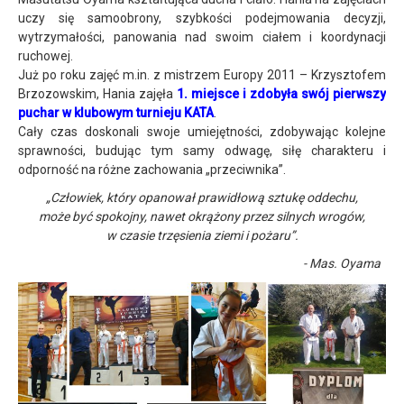
uczy się samoobrony, szybkości podejmowania decyzji,
wytrzymałości, panowania nad swoim ciałem i koordynacji
ruchowej.
Już po roku zajęć m.in. z mistrzem Europy 2011 – Krzysztofem
Brzozowskim, Hania zajęła
1. miejsce i zdobyła swój pierwszy
puchar w klubowym turnieju KATA
.
Cały czas doskonali swoje umiejętności, zdobywając kolejne
sprawności, budując tym samy odwagę, siłę charakteru i
odporność na różne zachowania „przeciwnika”.
„Człowiek, który opanował prawidłową sztukę oddechu,
może być spokojny, nawet okrążony przez silnych wrogów,
w czasie trzęsienia ziemi i pożaru”.
- Mas. Oyama