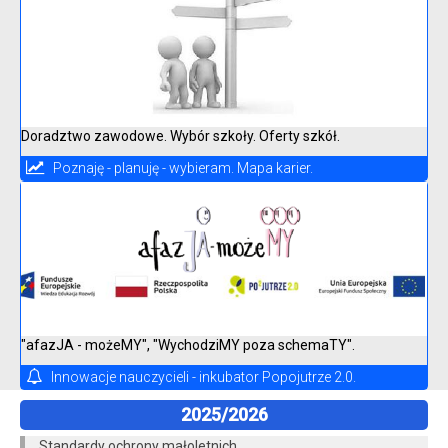
Doradztwo zawodowe. Wybór szkoły. Oferty szkół.
Poznaję - planuję - wybieram. Mapa karier.
"afazJA - możeMY", "WychodziMY poza schemaTY".
Innowacje nauczycieli - inkubator Popojutrze 2.0.
2025/2026
Standardy ochrony małoletnich