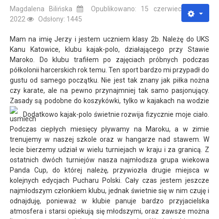
Magdalena Bilińska
Opublikowano: 15 czerwiec
2022
Odsłony: 1445
Mam na imię Jerzy i jestem uczniem klasy 2b. Należę do UKS
Kanu Katowice, klubu kajak-polo, działającego przy Stawie
Maroko. Do klubu trafiłem po zajęciach próbnych podczas
półkolonii harcerskich rok temu. Ten sport bardzo mi przypadł do
gustu od samego początku. Nie jest tak znany jak piłka nożna
czy karate, ale na pewno przynajmniej tak samo pasjonujący.
Zasady są podobne do koszykówki, tylko w kajakach na wodzie
. Dodatkowo kajak-polo świetnie rozwija fizycznie moje ciało.
Podczas ciepłych miesięcy pływamy na Maroku, a w zimie
trenujemy w naszej szkole oraz w hangarze nad stawem. W
lecie bierzemy udział w wielu turniejach w kraju i za granicą. Z
ostatnich dwóch turniejów nasza najmłodsza grupa wiekowa
Panda Cup, do której należę, przywiozła drugie miejsca w
kolejnych edycjach Pucharu Polski. Cały czas jestem jeszcze
najmłodszym członkiem klubu, jednak świetnie się w nim czuję i
odnajduję, ponieważ w klubie panuje bardzo przyjacielska
atmosfera i starsi opiekują się młodszymi, oraz zawsze można