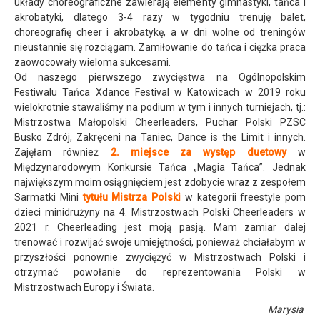
układy choreograficzne zawierają elementy gimnastyki, tańca i
akrobatyki, dlatego 3-4 razy w tygodniu trenuję balet,
choreografię cheer i akrobatykę, a w dni wolne od treningów
nieustannie się rozciągam. Zamiłowanie do tańca i ciężka praca
zaowocowały wieloma sukcesami.
Od naszego pierwszego zwycięstwa na Ogólnopolskim
Festiwalu Tańca Xdance Festival w Katowicach w 2019 roku
wielokrotnie stawaliśmy na podium w tym i innych turniejach, tj.:
Mistrzostwa Małopolski Cheerleaders, Puchar Polski PZSC
Busko Zdrój, Zakręceni na Taniec, Dance is the Limit i innych.
Zajęłam również
2. miejsce za występ duetowy
w
Międzynarodowym Konkursie Tańca „Magia Tańca”. Jednak
największym moim osiągnięciem jest zdobycie wraz z zespołem
Sarmatki Mini
tytułu Mistrza Polski
w kategorii freestyle pom
dzieci minidrużyny na 4. Mistrzostwach Polski Cheerleaders w
2021 r. Cheerleading jest moją pasją. Mam zamiar dalej
trenować i rozwijać swoje umiejętności, ponieważ chciałabym w
przyszłości ponownie zwyciężyć w Mistrzostwach Polski i
otrzymać powołanie do reprezentowania Polski w
Mistrzostwach Europy i Świata.
Marysia