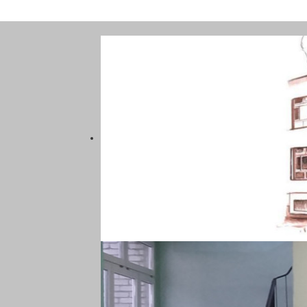
SZKOŁA PODSTAWOWA NR 5
KATOWICACH