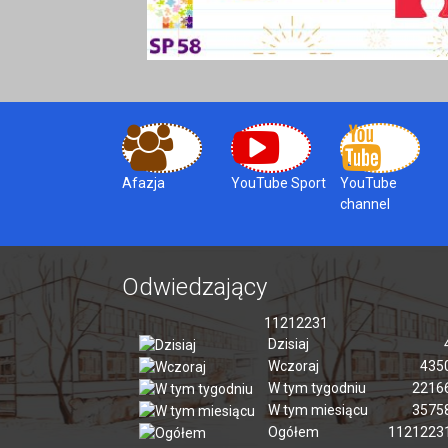
Afazja
YouTube Sport
YouTube
channel
Odwiedzający
11212231
Dzisiaj
Wczoraj
435
W tym tygodniu
2216
W tym miesiącu
3575
Ogółem
1121223