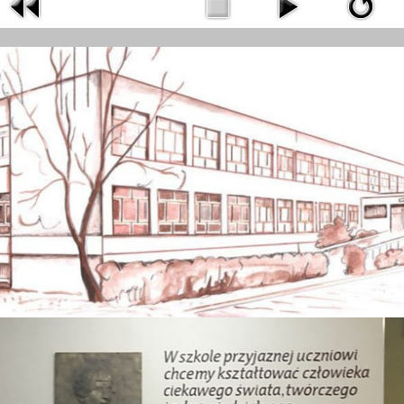
8 Z ODDZIAŁAMI INTEGRACYJNYMI IM. 