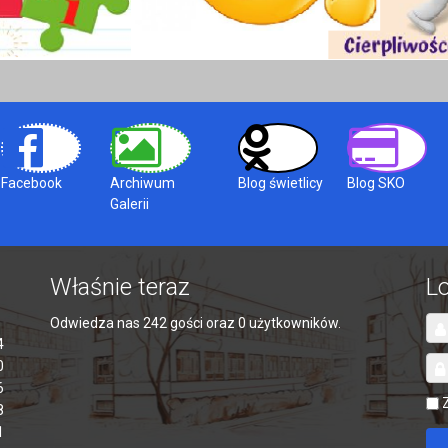
Facebook
Archiwum
Blog świetlicy
Blog SKO
Galerii
Właśnie teraz
L
Odwiedza nas 242 gości oraz 0 użytkowników.
4
0
6
8
1