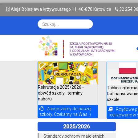
A
leja Bolesława Krzywoustego 11, 40-870 Katowice
32 254 3
Rekrutacja 2025/2026 -
Tablica informa
obwód szkoły i terminy
Dofinansowanie
naboru.
szkole.
Zapraszamy do naszej
Rządowe p
szkoły. Czekamy na Was :)
realizowane w 
2025/2026
Standardy ochrony małoletnich