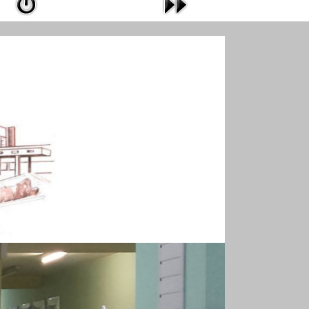
MARII DĄBROWSKIEJ W