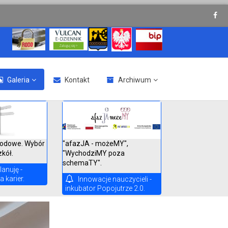
Galeria
Kontakt
Archiwum
"afazJA - możeMY",
odowe. Wybór
"WychodziMY poza
zkół.
schemaTY".
lanuję -
 karier.
Innowacje nauczycieli -
inkubator Popojutrze 2.0.