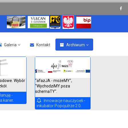
Galeria
Kontakt
Archiwum
"afazJA - możeMY",
odowe. Wybór
"WychodziMY poza
zkół.
schemaTY".
lanuję -
 karier.
Innowacje nauczycieli -
inkubator Popojutrze 2.0.