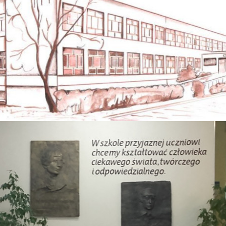
8 Z ODDZIAŁAMI INTEGRACYJNYMI IM. 