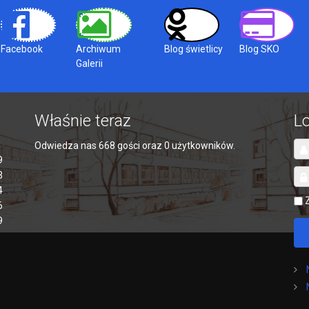
Facebook
Archiwum
Blog świetlicy
Blog SKO
Galerii
Właśnie teraz
L
Odwiedza nas 668 gości oraz 0 użytkowników.
9
3
4
6
9