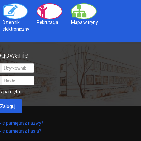
Dziennik
Rekrutacja
Mapa witryny
elektroniczny
ogowanie
Zapamiętaj
Zaloguj
Nie pamiętasz nazwy?
Nie pamiętasz hasła?