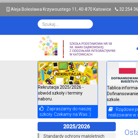
A
leja Bolesława Krzywoustego 11, 40-870 Katowice
32 254 3
Rekrutacja 2025/2026 -
Tablica informa
obwód szkoły i terminy
Dofinansowanie
naboru.
szkole.
Zapraszamy do naszej
Rządowe p
szkoły. Czekamy na Was :)
realizowane w 
2025/2026
Osta
Standardy ochrony małoletnich