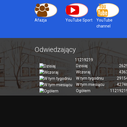
Afazja
YouTube Sport
YouTube
channel
Odwiedzający
11219219
Dzisiaj
262
Wczoraj
436
W tym tygodniu
2915
W tym miesiącu
4274
Ogółem
1121921