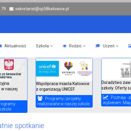
6 79
sekretariat@sp58katowice.pl
Aktualności
Szkoła
Rodzic
Uczeń
Doradztwo zaw
cyjna.
Współpraca miasta Katowice
szkoły. Oferty s
 w naszej
z organizacją UNICEF.
Poznaję - p
Programy i projekty
wybieram. Mapa
realizowane w naszej szkole.
rogramy
szkole.
tnie spotkanie