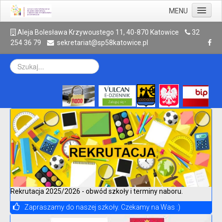
MENU
Aktualności
A
leja Bolesława Krzywoustego 11, 40-870 Katowice
32
254 36 79
sekretariat@sp58katowice.pl
Szkoła
Rodzic
Uczeń
Galeria
Kontakt
Archiwum
Rekrutacja 2025/2026 - obwód szkoły i terminy naboru.
Zapraszamy do naszej szkoły. Czekamy na Was :)