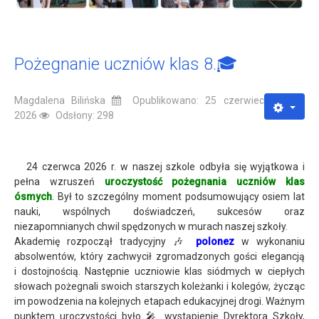
Pożegnanie uczniów klas 8.🎓
Magdalena Bilińska
Opublikowano: 25 czerwiec
2026
Odsłony: 298
24 czerwca 2026 r. w naszej szkole odbyła się wyjątkowa i
pełna wzruszeń
uroczystość pożegnania uczniów klas
ósmych
. Był to szczególny moment podsumowujący osiem lat
nauki, wspólnych doświadczeń, sukcesów oraz
niezapomnianych chwil spędzonych w murach naszej szkoły.
Akademię rozpoczął tradycyjny 🎶
polonez
w wykonaniu
absolwentów, który zachwycił zgromadzonych gości elegancją
i dostojnością. Następnie uczniowie klas siódmych w ciepłych
słowach pożegnali swoich starszych koleżanki i kolegów, życząc
im powodzenia na kolejnych etapach edukacyjnej drogi. Ważnym
punktem uroczystości było 🎤 wystąpienie Dyrektora Szkoły,