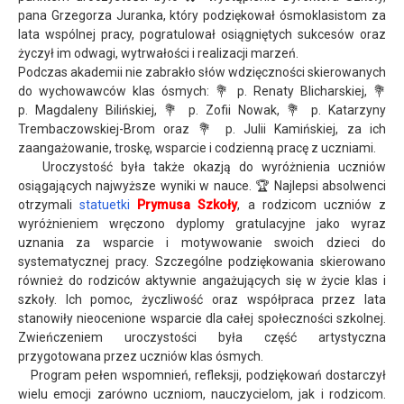
pana Grzegorza Juranka, który podziękował ósmoklasistom za
lata wspólnej pracy, pogratulował osiągniętych sukcesów oraz
życzył im odwagi, wytrwałości i realizacji marzeń.
Podczas akademii nie zabrakło słów wdzięczności skierowanych
do wychowawców klas ósmych: 💐 p. Renaty Blicharskiej, 💐
p. Magdaleny Bilińskiej, 💐 p. Zofii Nowak, 💐 p. Katarzyny
Trembaczowskiej-Brom oraz 💐 p. Julii Kamińskiej, za ich
zaangażowanie, troskę, wsparcie i codzienną pracę z uczniami.
Uroczystość była także okazją do wyróżnienia uczniów
osiągających najwyższe wyniki w nauce. 🏆 Najlepsi absolwenci
otrzymali
statuetki
Prymusa Szkoły
, a rodzicom uczniów z
wyróżnieniem wręczono dyplomy gratulacyjne jako wyraz
uznania za wsparcie i motywowanie swoich dzieci do
systematycznej pracy. Szczególne podziękowania skierowano
również do rodziców aktywnie angażujących się w życie klas i
szkoły. Ich pomoc, życzliwość oraz współpraca przez lata
stanowiły nieocenione wsparcie dla całej społeczności szkolnej.
Zwieńczeniem uroczystości była część artystyczna
przygotowana przez uczniów klas ósmych.
Program pełen wspomnień, refleksji, podziękowań dostarczył
wielu emocji zarówno uczniom, nauczycielom, jak i rodzicom.