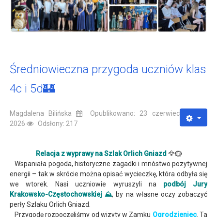
Średniowieczna przygoda uczniów klas
4c i 5d🏰
Magdalena Bilińska
Opublikowano: 23 czerwiec
2026
Odsłony: 217
Relacja z wyprawy na Szlak Orlich Gniazd
🦅🪹
Wspaniała pogoda, historyczne zagadki i mnóstwo pozytywnej
energii – tak w skrócie można opisać wycieczkę, która odbyła się
we wtorek. Nasi uczniowie wyruszyli na
podbój Jury
Krakowsko-Częstochowskiej ⛰️
, by na własne oczy zobaczyć
perły Szlaku Orlich Gniazd.
Przygodę rozpoczęliśmy od wizyty w Zamku
Ogrodzieniec
. Ta