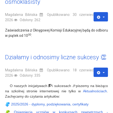
ósmoklasisty
Magdalena Bilińska
Opublikowano: 30 czerwiec
2026
Odsłony: 262
Zaświadczenia z Okręgowej Komisji Edukacyjnej będą do odbioru
00
w piątek od 10
.
Działamy i odnosimy liczne sukcesy 👏
Magdalena Bilińska
Opublikowano: 18 czerwiec
2026
Odsłony: 335
O naszych inicjatywach 🧗i sukcesach 🎉piszemy na bieżąco
na szkolnej stronie internetowej nie tylko w
Aktualnościach
.
Zachęcamy do czytania artykułów:
2025/2026 - dyplomy, podziękowania, certyfikaty
Osiągnięcia uczniów w konkursach zewnętrznych -