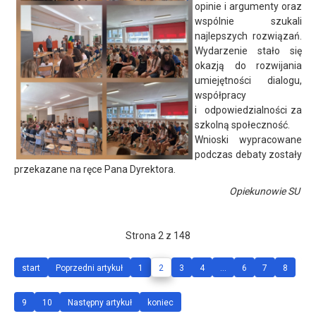
opinie i argumenty oraz
wspólnie szukali
najlepszych rozwiązań.
Wydarzenie stało się
okazją do rozwijania
umiejętności dialogu,
współpracy
i odpowiedzialności za
szkolną społeczność.
Wnioski wypracowane
podczas debaty zostały
przekazane na ręce Pana Dyrektora.
Opiekunowie SU
Strona 2 z 148
start
Poprzedni artykuł
1
2
3
4
...
6
7
8
9
10
Następny artykuł
koniec