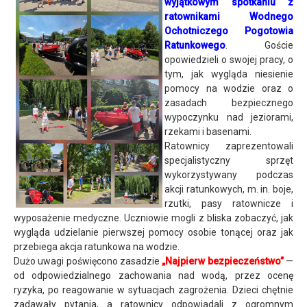
wyjątkowym spotkaniu z
ratownikami Wodnego
Ochotniczego Pogotowia
Ratunkowego
. Goście
opowiedzieli o swojej pracy, o
tym, jak wygląda niesienie
pomocy na wodzie oraz o
zasadach bezpiecznego
wypoczynku nad jeziorami,
rzekami i basenami.
Ratownicy zaprezentowali
specjalistyczny sprzęt
wykorzystywany podczas
akcji ratunkowych, m. in. boje,
rzutki, pasy ratownicze i
wyposażenie medyczne. Uczniowie mogli z bliska zobaczyć, jak
wygląda udzielanie pierwszej pomocy osobie tonącej oraz jak
przebiega akcja ratunkowa na wodzie.
Dużo uwagi poświęcono zasadzie
„Najpierw bezpieczeństwo”
—
od odpowiedzialnego zachowania nad wodą, przez ocenę
ryzyka, po reagowanie w sytuacjach zagrożenia. Dzieci chętnie
zadawały pytania, a ratownicy odpowiadali z ogromnym