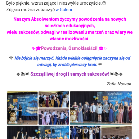
Było pięknie, wzruszająco i niezwykle uroczyście.😊
Zdjęcia można zobaczyć
w Galerii
.
Naszym Absolwentom życzymy powodzenia na nowych
ścieżkach edukacyjnych,
wielu sukcesów, odwagi w realizowaniu marzeń oraz wiary we
własne możliwości.
✨🎓
Powodzenia, Ósmoklasiści!
🎓✨
🌹
Nie bójcie się marzyć. Każde wielkie osiągnięcie zaczyna się od
🌹
odwagi,
by zrobić pierwszy krok.
🍀📚🌟
Szczęśliwej drogi i samych sukcesów!
🌟📚🍀
Zofia Nowak