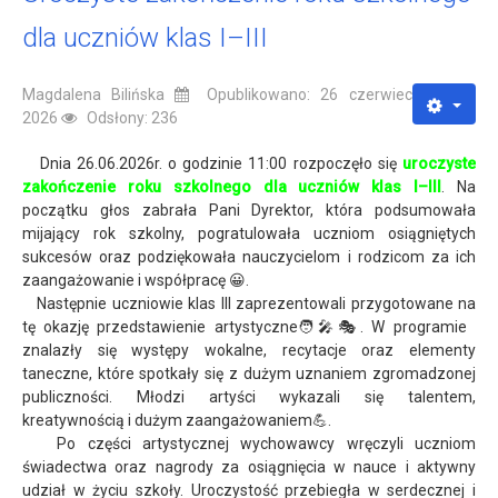
dla uczniów klas I–III
Magdalena Bilińska
Opublikowano: 26 czerwiec
2026
Odsłony: 236
Dnia 26.06.2026r. o godzinie 11:00 rozpoczęło się
uroczyste
zakończenie roku szkolnego dla uczniów klas I–III
. Na
początku głos zabrała Pani Dyrektor, która podsumowała
mijający rok szkolny, pogratulowała uczniom osiągniętych
sukcesów oraz podziękowała nauczycielom i rodzicom za ich
zaangażowanie i współpracę 😀.
Następnie uczniowie klas III zaprezentowali przygotowane na
tę okazję przedstawienie artystyczne🧑‍🎤🎭. W programie
znalazły się występy wokalne, recytacje oraz elementy
taneczne, które spotkały się z dużym uznaniem zgromadzonej
publiczności. Młodzi artyści wykazali się talentem,
kreatywnością i dużym zaangażowaniem💪.
Po części artystycznej wychowawcy wręczyli uczniom
świadectwa oraz nagrody za osiągnięcia w nauce i aktywny
udział w życiu szkoły. Uroczystość przebiegła w serdecznej i