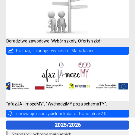
Doradztwo zawodowe. Wybór szkoły. Oferty szkół.
Poznaję - planuję - wybieram. Mapa karier.
"afazJA - możeMY", "WychodziMY poza schemaTY".
Innowacje nauczycieli - inkubator Popojutrze 2.0.
2025/2026
Standardy ochrony małoletnich