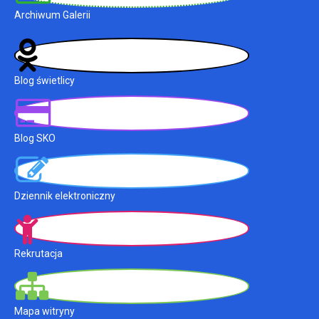
Archiwum Galerii
Blog świetlicy
Blog SKO
Dziennik elektroniczny
Rekrutacja
Mapa witryny