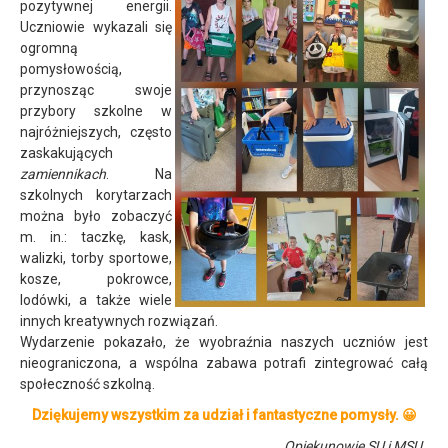
pozytywnej energii.
Uczniowie wykazali się
ogromną
pomysłowością,
przynosząc swoje
przybory szkolne w
najróżniejszych, często
zaskakujących
zamiennikach
. Na
szkolnych korytarzach
można było zobaczyć
m. in.: taczkę, kask,
walizki, torby sportowe,
kosze, pokrowce,
lodówki, a także wiele
innych kreatywnych rozwiązań.
Wydarzenie pokazało, że wyobraźnia naszych uczniów jest
nieograniczona, a wspólna zabawa potrafi zintegrować całą
społeczność szkolną.
Dziękujemy wszystkim za udział i fantastyczne pomysły. 😀
Opiekunowie SU i MSU