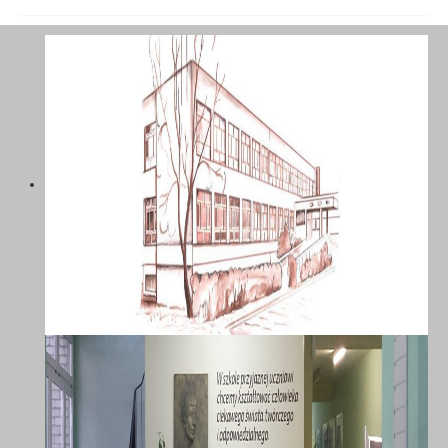
SZKOŁA PODSTAWOWA NR 58 Z
ODDZIAŁAMI INTEGRACYJNYMI IM.
MARII DĄBROWSKIEJ W