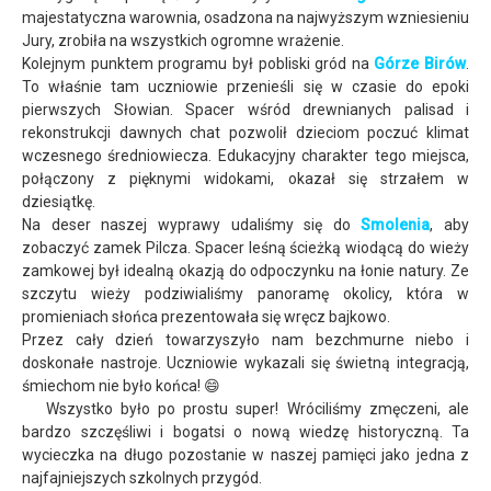
majestatyczna warownia, osadzona na najwyższym wzniesieniu
Jury, zrobiła na wszystkich ogromne wrażenie.
Kolejnym punktem programu był pobliski gród na
Górze Birów
.
To właśnie tam uczniowie przenieśli się w czasie do epoki
pierwszych Słowian. Spacer wśród drewnianych palisad i
rekonstrukcji dawnych chat pozwolił dzieciom poczuć klimat
wczesnego średniowiecza. Edukacyjny charakter tego miejsca,
połączony z pięknymi widokami, okazał się strzałem w
dziesiątkę.
Na deser naszej wyprawy udaliśmy się do
Smolenia
, aby
zobaczyć zamek Pilcza. Spacer leśną ścieżką wiodącą do wieży
zamkowej był idealną okazją do odpoczynku na łonie natury. Ze
szczytu wieży podziwialiśmy panoramę okolicy, która w
promieniach słońca prezentowała się wręcz bajkowo.
Przez cały dzień towarzyszyło nam bezchmurne niebo i
doskonałe nastroje. Uczniowie wykazali się świetną integracją,
śmiechom nie było końca! 😄
Wszystko było po prostu super! Wróciliśmy zmęczeni, ale
bardzo szczęśliwi i bogatsi o nową wiedzę historyczną. Ta
wycieczka na długo pozostanie w naszej pamięci jako jedna z
najfajniejszych szkolnych przygód.