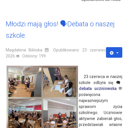
Młodzi mają głos! 🗣️Debata o naszej
szkole.
Magdalena Bilińska
Opublikowano: 23 czerwiec
2026
Odsłony: 199
23 czerwca w naszej
szkole odbyła się 🗨️
debata uczniowska
💬
poświęcona
najważniejszym
sprawom życia
szkolnego. Uczniowie
aktywnie zabierali głos,
przedstawiali własne