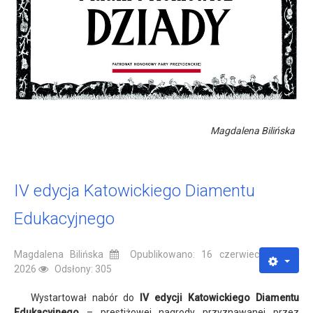
Magdalena Bilińska
IV edycja Katowickiego Diamentu
Edukacyjnego
Magdalena Bilińska
Opublikowano: 16 czerwiec
2026
Odsłony: 305
Wystartował nabór do
IV edycji Katowickiego Diamentu
Edukacyjnego
– prestiżowej nagrody przyznawanej przez