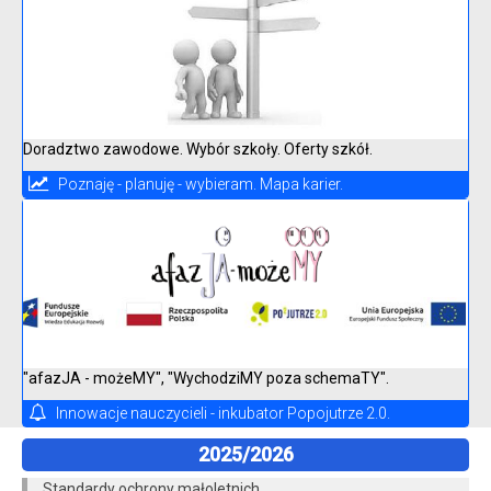
Doradztwo zawodowe. Wybór szkoły. Oferty szkół.
Poznaję - planuję - wybieram. Mapa karier.
"afazJA - możeMY", "WychodziMY poza schemaTY".
Innowacje nauczycieli - inkubator Popojutrze 2.0.
2025/2026
Standardy ochrony małoletnich