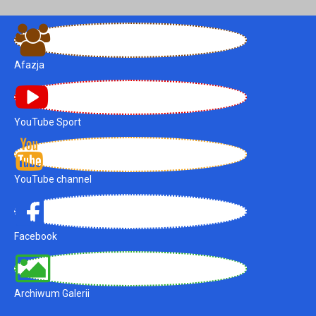
Afazja
YouTube Sport
YouTube channel
Facebook
Archiwum Galerii