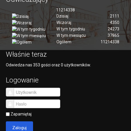
11214338
Dzisiaj
2111
Wczoraj
4350
W tym tygodniu
24273
W tym miesiącu
37865
Ogółem
11214338
Właśnie teraz
Odwiedza nas 353 gości oraz 0 użytkowników.
Logowanie
Zapamiętaj
Zaloguj