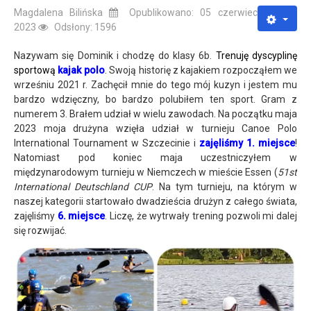
Magdalena Bilińska
Opublikowano: 05 czerwiec
2023
Odsłony: 1596
Nazywam się Dominik i chodzę do klasy 6b.
Trenuję dyscyplinę
sportową
kajak polo
. Swoją historię z kajakiem rozpocząłem we
wrześniu 2021 r. Zachęcił mnie do tego mój kuzyn i jestem mu
bardzo wdzięczny, bo bardzo polubiłem ten sport. Gram z
numerem 3. Brałem udział w wielu zawodach. Na początku maja
2023 moja drużyna wzięła udział w turnieju Canoe Polo
International Tournament w Szczecinie i
zajęliśmy 1. miejsce
!
Natomiast pod koniec maja uczestniczyłem w
międzynarodowym turnieju w Niemczech w mieście Essen (
51st
International Deutschland CUP
. Na tym turnieju, na którym w
naszej kategorii startowało dwadzieścia drużyn z całego świata,
zajęliśmy
6. miejsce
. Liczę, że wytrwały trening pozwoli mi dalej
się rozwijać.