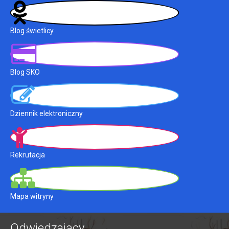
Blog świetlicy
Blog SKO
Dziennik elektroniczny
Rekrutacja
Mapa witryny
Odwiedzający