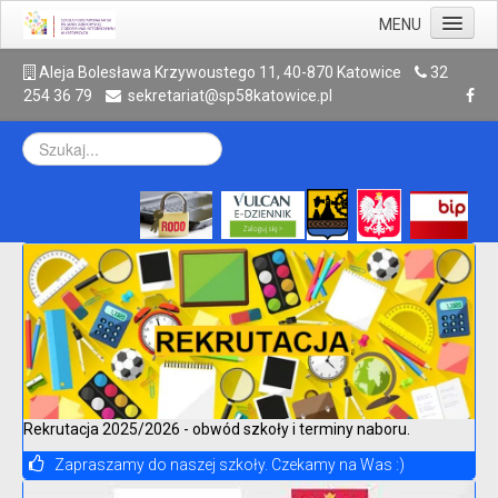
MENU
Aktualności
A
leja Bolesława Krzywoustego 11, 40-870 Katowice
32
254 36 79
sekretariat@sp58katowice.pl
Szkoła
Rodzic
Uczeń
Galeria
Kontakt
Archiwum
Rekrutacja 2025/2026 - obwód szkoły i terminy naboru.
Zapraszamy do naszej szkoły. Czekamy na Was :)