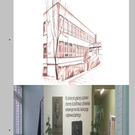
SZKOŁA PODSTAWOWA NR 58 Z
ODDZIAŁAMI INTEGRACYJNYMI IM.
MARII DĄBROWSKIEJ W
KATOWICACH