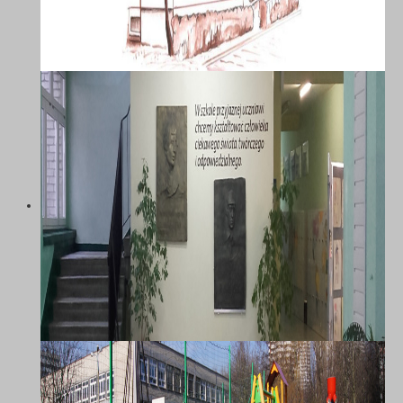
SZKOŁA PODSTAWOWA NR 58 Z
ODDZIAŁAMI INTEGRACYJNYMI IM.
MARII DĄBROWSKIEJ W
KATOWICACH