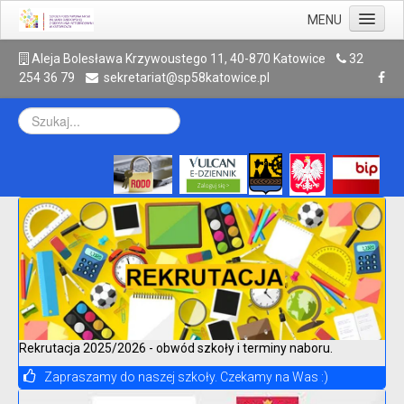
MENU
Aktualności
A
leja Bolesława Krzywoustego 11, 40-870 Katowice
32
254 36 79
sekretariat@sp58katowice.pl
Szkoła
Rodzic
Uczeń
Galeria
Kontakt
Archiwum
Rekrutacja 2025/2026 - obwód szkoły i terminy naboru.
Zapraszamy do naszej szkoły. Czekamy na Was :)