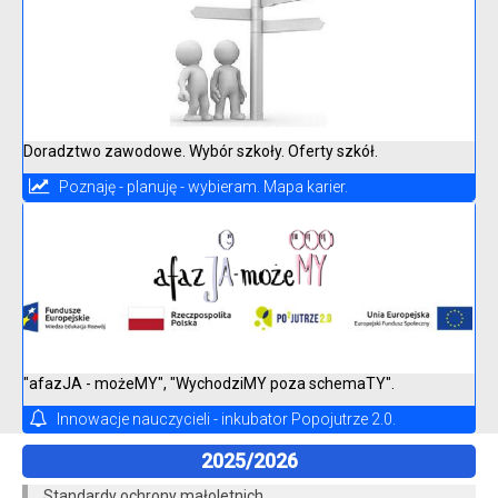
Doradztwo zawodowe. Wybór szkoły. Oferty szkół.
Poznaję - planuję - wybieram. Mapa karier.
"afazJA - możeMY", "WychodziMY poza schemaTY".
Innowacje nauczycieli - inkubator Popojutrze 2.0.
2025/2026
Standardy ochrony małoletnich