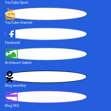
YouTube Sport
YouTube channel
Facebook
Archiwum Galerii
Blog świetlicy
Blog SKO