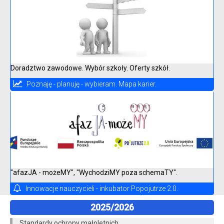
Doradztwo zawodowe. Wybór szkoły. Oferty szkół.
Poznaję - planuję - wybieram. Mapa karier.
"afazJA - możeMY", "WychodziMY poza schemaTY".
Innowacje nauczycieli - inkubator Popojutrze 2.0.
2025/2026
Standardy ochrony małoletnich