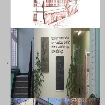
SZKOŁA PODSTAWOWA NR 58 Z
ODDZIAŁAMI INTEGRACYJNYMI IM.
MARII DĄBROWSKIEJ W
KATOWICACH