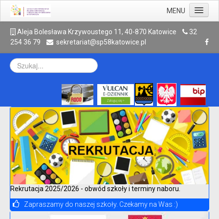
MENU
Aktualności
A
leja Bolesława Krzywoustego 11, 40-870 Katowice
32
254 36 79
sekretariat@sp58katowice.pl
Szkoła
Rodzic
Uczeń
Galeria
Kontakt
Archiwum
Rekrutacja 2025/2026 - obwód szkoły i terminy naboru.
Zapraszamy do naszej szkoły. Czekamy na Was :)