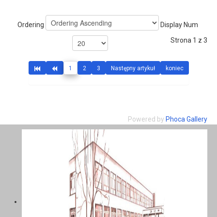
Ordering
Display Num
Strona 1 z 3
1
2
3
Następny artykuł
koniec
Powered by
Phoca Gallery