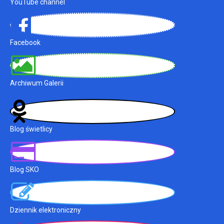
YouTube channel
Facebook
Archiwum Galerii
Blog świetlicy
Blog SKO
Dziennik elektroniczny