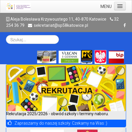
MENU
Aktualności
A
leja Bolesława Krzywoustego 11, 40-870 Katowice
32
254 36 79
sekretariat@sp58katowice.pl
Szkoła
Rodzic
Uczeń
Galeria
Kontakt
Archiwum
Rekrutacja 2025/2026 - obwód szkoły i terminy naboru.
Zapraszamy do naszej szkoły. Czekamy na Was :)