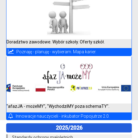
Doradztwo zawodowe. Wybór szkoły. Oferty szkół.
Poznaję - planuję - wybieram. Mapa karier.
"afazJA - możeMY", "WychodziMY poza schemaTY".
Innowacje nauczycieli - inkubator Popojutrze 2.0.
2025/2026
Standardy ochrony małoletnich