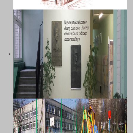
SZKOŁA PODSTAWOWA NR 58 Z
ODDZIAŁAMI INTEGRACYJNYMI IM.
MARII DĄBROWSKIEJ W
KATOWICACH