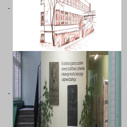
SZKOŁA PODSTAWOWA NR 58 Z
ODDZIAŁAMI INTEGRACYJNYMI IM.
MARII DĄBROWSKIEJ W
KATOWICACH