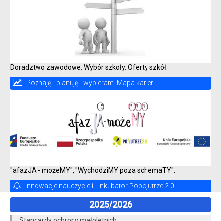
Doradztwo zawodowe. Wybór szkoły. Oferty szkół.
Poznaję - planuję - wybieram. Mapa karier.
"afazJA - możeMY", "WychodziMY poza schemaTY".
Innowacje nauczycieli - inkubator Popojutrze 2.0.
2025/2026
Standardy ochrony małoletnich