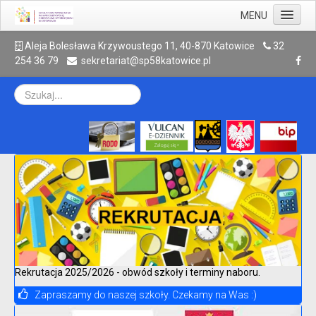
MENU
Aktualności
A
leja Bolesława Krzywoustego 11, 40-870 Katowice
32
254 36 79
sekretariat@sp58katowice.pl
Szkoła
Rodzic
Uczeń
Galeria
Kontakt
Archiwum
Rekrutacja 2025/2026 - obwód szkoły i terminy naboru.
Zapraszamy do naszej szkoły. Czekamy na Was :)