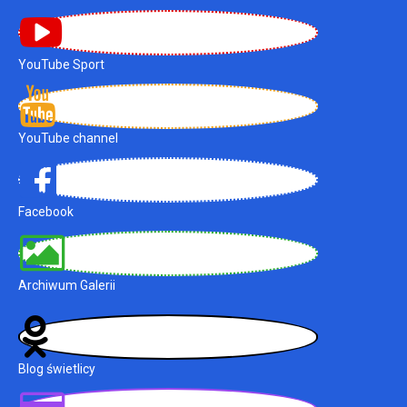
YouTube Sport
YouTube channel
Facebook
Archiwum Galerii
Blog świetlicy