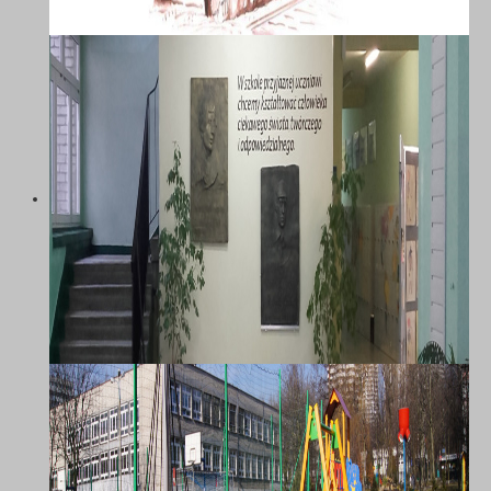
SZKOŁA PODSTAWOWA NR 58 Z
ODDZIAŁAMI INTEGRACYJNYMI IM.
MARII DĄBROWSKIEJ W
KATOWICACH