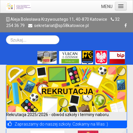
MENU
Aktualności
A
leja Bolesława Krzywoustego 11, 40-870 Katowice
32
254 36 79
sekretariat@sp58katowice.pl
Szkoła
Rodzic
Uczeń
Galeria
Kontakt
Archiwum
Rekrutacja 2025/2026 - obwód szkoły i terminy naboru.
Zapraszamy do naszej szkoły. Czekamy na Was :)