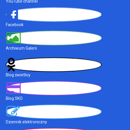
YouTube channel
Facebook
Archiwum Galerii
Blog świetlicy
Blog SKO
Dziennik elektroniczny