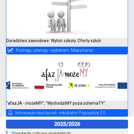
Doradztwo zawodowe. Wybór szkoły. Oferty szkół.
Poznaję - planuję - wybieram. Mapa karier.
"afazJA - możeMY", "WychodziMY poza schemaTY".
Innowacje nauczycieli - inkubator Popojutrze 2.0.
2025/2026
Standardy ochrony małoletnich