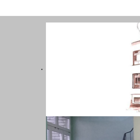
SZKOŁA PODSTAWOWA NR 5
KATOWICACH