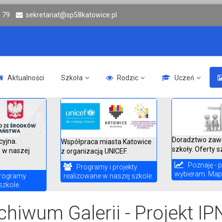
6 79
sekretariat@sp58katowice.pl
Aktualności
Szkoła
Rodzic
Uczeń
Doradztwo zaw
cyjna.
Współpraca miasta Katowice
szkoły. Oferty s
 w naszej
z organizacją UNICEF.
Poznaję - p
Programy i projekty
wybieram. Mapa
realizowane w naszej szkole.
rogramy
szkole.
chiwum Galerii - Projekt IPN