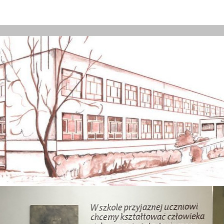
8 Z ODDZIAŁAMI INTEGRACYJNYMI IM. 