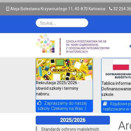
A
leja Bolesława Krzywoustego 11, 40-870 Katowice
32 254 3
Rekrutacja 2025/2026 -
Tablica informa
obwód szkoły i terminy
Dofinansowanie
naboru.
szkole.
Zapraszamy do naszej
Rządowe p
szkoły. Czekamy na Was :)
realizowane w 
2025/2026
Ar
Standardy ochrony małoletnich