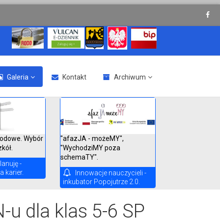
Galeria
Kontakt
Archiwum
"afazJA - możeMY",
odowe. Wybór
"WychodziMY poza
zkół.
schemaTY".
lanuję -
 karier.
Innowacje nauczycieli -
inkubator Popojutrze 2.0.
-u dla klas 5-6 SP