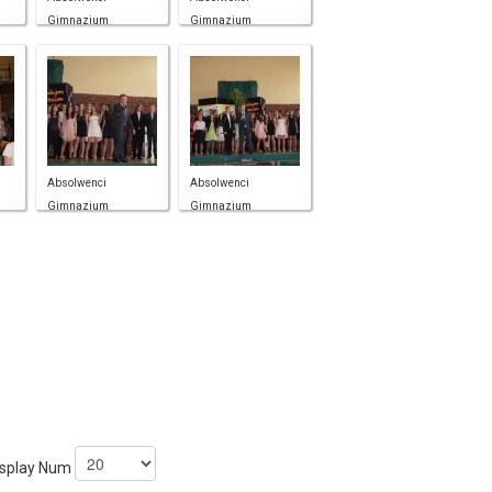
Gimnazjum
Gimnazjum
Absolwenci
Absolwenci
Gimnazjum
Gimnazjum
splay Num