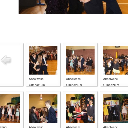
Absolwenci
Absolwenci
Absolwenci
Gimnazjum
Gimnazjum
Gimnazjum
wenci
Absolwenci
Absolwenci
Absolwenci