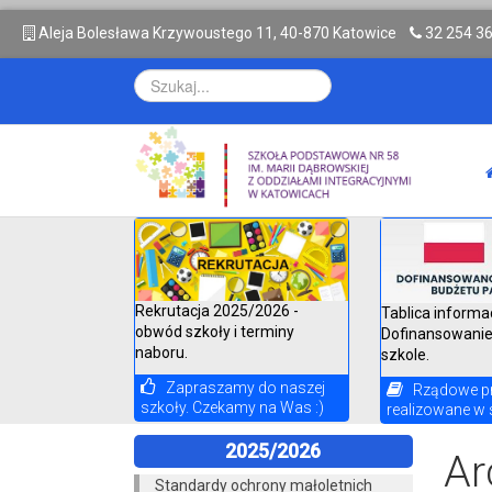
A
leja Bolesława Krzywoustego 11, 40-870 Katowice
32 254 3
Rekrutacja 2025/2026 -
Tablica informa
obwód szkoły i terminy
Dofinansowanie
naboru.
szkole.
Zapraszamy do naszej
Rządowe p
szkoły. Czekamy na Was :)
realizowane w 
2025/2026
Ar
Standardy ochrony małoletnich