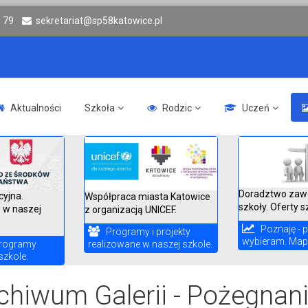
6 79
sekretariat@sp58katowice.pl
Aktualności
Szkoła
Rodzic
Uczeń
Doradztwo zaw
cyjna.
Współpraca miasta Katowice
szkoły. Oferty s
 w naszej
z organizacją UNICEF.
Poznaję - p
Programy i projekty
wybieram. Mapa
realizowane w naszej szkole.
rogramy
szkole.
chiwum Galerii - Pożegnanie