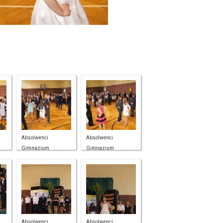
Absolwenci
Absolwenci
Gimnazjum
Gimnazjum
Absolwenci
Absolwenci