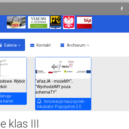
Galeria
Kontakt
Archiwum
"afazJA - możeMY",
odowe. Wybór
"WychodziMY poza
zkół.
schemaTY".
lanuję -
 karier.
Innowacje nauczycieli -
inkubator Popojutrze 2.0.
 klas III