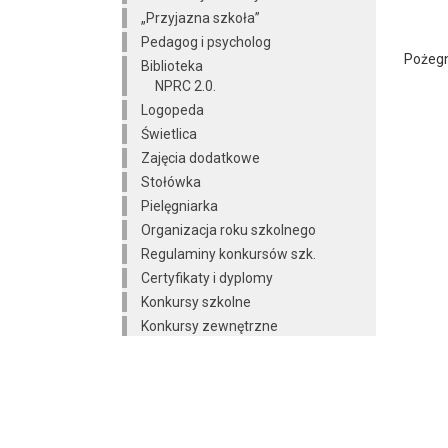
„Przyjazna szkoła”
Pedagog i psycholog
Pożegn
Biblioteka
NPRC 2.0.
Logopeda
Świetlica
Zajęcia dodatkowe
Stołówka
Pielęgniarka
Organizacja roku szkolnego
Regulaminy konkursów szk.
Certyfikaty i dyplomy
Konkursy szkolne
Konkursy zewnętrzne