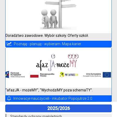
Doradztwo zawodowe. Wybór szkoły. Oferty szkół.
Poznaję - planuję - wybieram. Mapa karier.
"afazJA - możeMY", "WychodziMY poza schemaTY".
Innowacje nauczycieli - inkubator Popojutrze 2.0.
2025/2026
Standardy ochrony małoletnich