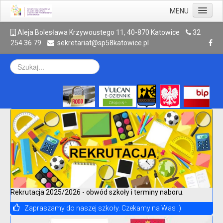
MENU
Aktualności
A
leja Bolesława Krzywoustego 11, 40-870 Katowice
32
254 36 79
sekretariat@sp58katowice.pl
Szkoła
Rodzic
Uczeń
Galeria
Kontakt
Archiwum
Rekrutacja 2025/2026 - obwód szkoły i terminy naboru.
Zapraszamy do naszej szkoły. Czekamy na Was :)