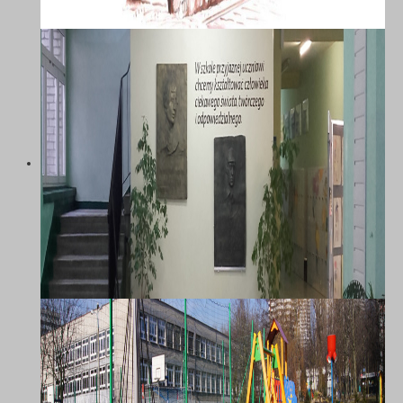
SZKOŁA PODSTAWOWA NR 58 Z
ODDZIAŁAMI INTEGRACYJNYMI IM.
MARII DĄBROWSKIEJ W
KATOWICACH