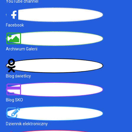
YouTube channel
Facebook
Archiwum Galerii
Blog świetlicy
Blog SKO
Dziennik elektroniczny