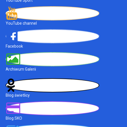
YouTube Sport
YouTube channel
Facebook
Archiwum Galerii
Blog świetlicy
Blog SKO