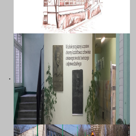
SZKOŁA PODSTAWOWA NR 58 Z
ODDZIAŁAMI INTEGRACYJNYMI IM.
MARII DĄBROWSKIEJ W
KATOWICACH