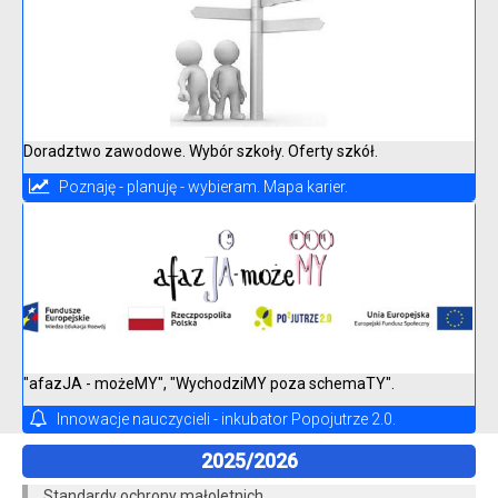
Doradztwo zawodowe. Wybór szkoły. Oferty szkół.
Poznaję - planuję - wybieram. Mapa karier.
"afazJA - możeMY", "WychodziMY poza schemaTY".
Innowacje nauczycieli - inkubator Popojutrze 2.0.
2025/2026
Standardy ochrony małoletnich