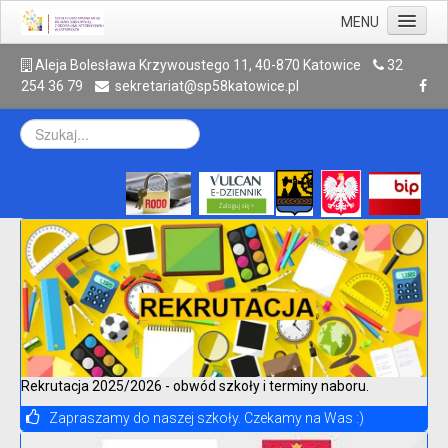
MENU
Aktualności
A
leja Bolesława Krzywoustego 11, 40-870 Katowice
32
254 36 79
sekretariat@sp58katowice.pl
Szkoła
Rodzic
Uczeń
Galeria
Kontakt
Archiwum
Rekrutacja 2025/2026 - obwód szkoły i terminy naboru.
Zapraszamy do naszej szkoły. Czekamy na Was :)