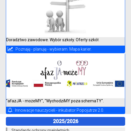
Doradztwo zawodowe. Wybór szkoły. Oferty szkół.
Poznaję - planuję - wybieram. Mapa karier.
"afazJA - możeMY", "WychodziMY poza schemaTY".
Innowacje nauczycieli - inkubator Popojutrze 2.0.
2025/2026
Standardy ochrony małoletnich