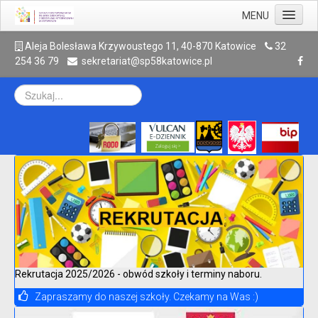
MENU
Aktualności
A
leja Bolesława Krzywoustego 11, 40-870 Katowice
32
254 36 79
sekretariat@sp58katowice.pl
Szkoła
Rodzic
Uczeń
Galeria
Kontakt
Archiwum
Rekrutacja 2025/2026 - obwód szkoły i terminy naboru.
Zapraszamy do naszej szkoły. Czekamy na Was :)