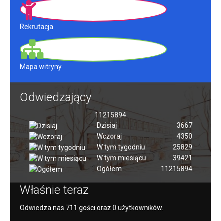
Rekrutacja
Mapa witryny
Odwiedzający
11215894
Dzisiaj
3667
Wczoraj
4350
W tym tygodniu
25829
W tym miesiącu
39421
Ogółem
11215894
Właśnie teraz
Odwiedza nas 711 gości oraz 0 użytkowników.