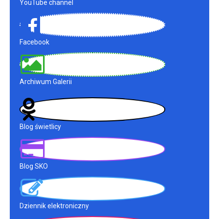
YouTube channel
Facebook
Archiwum Galerii
Blog świetlicy
Blog SKO
Dziennik elektroniczny