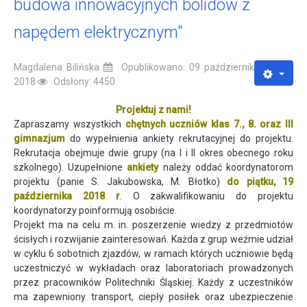
budowa innowacyjnych bolidów z
napędem elektrycznym"
Magdalena Bilińska
Opublikowano: 09 październik
2018
Odsłony: 4450
Projektuj z nami!
Zapraszamy wszystkich
chętnych uczniów klas 7., 8. oraz III
gimnazjum
do wypełnienia ankiety rekrutacyjnej do projektu.
Rekrutacja obejmuje dwie grupy (na I i II okres obecnego roku
szkolnego). Uzupełnione
ankiety
należy oddać koordynatorom
projektu (panie S. Jakubowska, M. Błotko)
do piątku, 19
października 2018 r
. O zakwalifikowaniu do projektu
koordynatorzy poinformują osobiście.
Projekt ma na celu m. in. poszerzenie wiedzy z przedmiotów
ścisłych i rozwijanie zainteresowań. Każda z grup weźmie udział
w cyklu 6 sobotnich zjazdów, w ramach których uczniowie będą
uczestniczyć w wykładach oraz laboratoriach prowadzonych
przez pracowników Politechniki Śląskiej. Każdy z uczestników
ma zapewniony transport, ciepły posiłek oraz ubezpieczenie