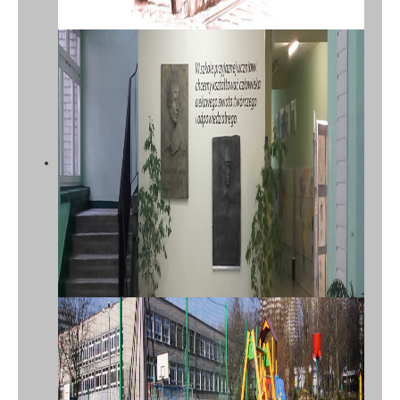
SZKOŁA PODSTAWOWA NR 58
Z ODDZIAŁAMI
INTEGRACYJNYMI IM. MARII
DĄBROWSKIEJ W
KATOWICACH