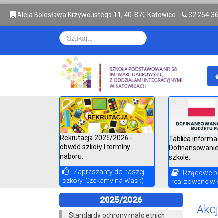
A
leja Bolesława Krzywoustego 11, 40-870 Katowice
32 254 3
Rekrutacja 2025/2026 -
Tablica informa
obwód szkoły i terminy
Dofinansowanie
naboru.
szkole.
Zapraszamy do naszej
Rządowe p
szkoły. Czekamy na Was :)
realizowane w 
2025/2026
Akc
Standardy ochrony małoletnich