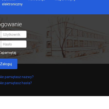
elektroniczny
ogowanie
Zapamiętaj
Zaloguj
Nie pamiętasz nazwy?
Nie pamiętasz hasła?