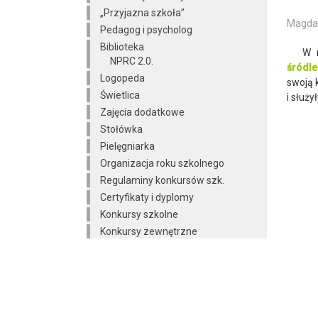
„Przyjazna szkoła”
Magdal
Pedagog i psycholog
Biblioteka
W ram
NPRC 2.0.
śródle
Logopeda
swoją 
Świetlica
i służ
Zajęcia dodatkowe
Stołówka
Pielęgniarka
Organizacja roku szkolnego
Regulaminy konkursów szk.
Certyfikaty i dyplomy
Konkursy szkolne
Konkursy zewnętrzne