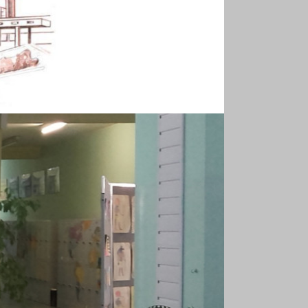
MARII DĄBROWSKIEJ W