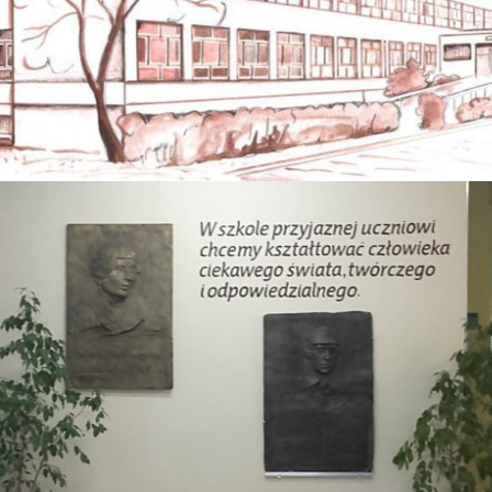
8 Z ODDZIAŁAMI INTEGRACYJNYMI IM. 