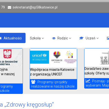
6 79
sekretariat@sp58katowice.pl
Aktualności
Szkoła
Rodzic
Uczeń
Doradztwo zaw
cyjna.
Współpraca miasta Katowice
szkoły. Oferty s
 w naszej
z organizacją UNICEF.
Poznaję - p
Programy i projekty
wybieram. Mapa
realizowane w naszej szkole.
rogramy
szkole.
ja „Zdrowy kręgosłup”