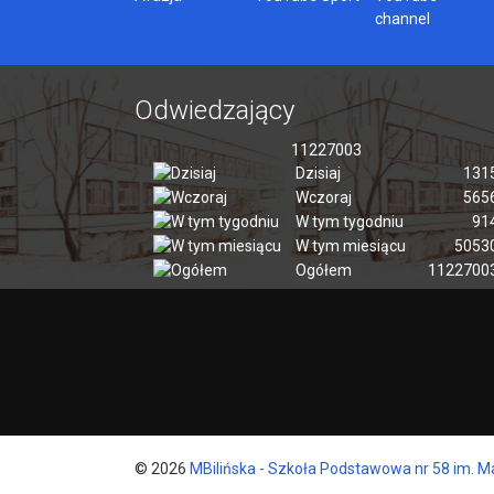
channel
Odwiedzający
11227003
Dzisiaj
131
Wczoraj
565
W tym tygodniu
91
W tym miesiącu
5053
Ogółem
1122700
© 2026
MBilińska - Szkoła Podstawowa nr 58 im. M