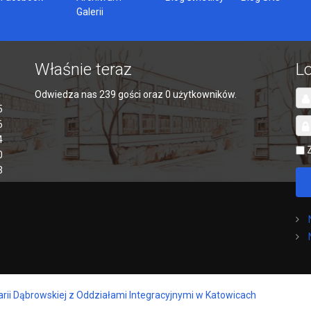
Galerii
Właśnie teraz
L
Odwiedza nas 239 gości oraz 0 użytkowników.
5
6
4
0
3
arii Dąbrowskiej z Oddziałami Integracyjnymi w Katowicach