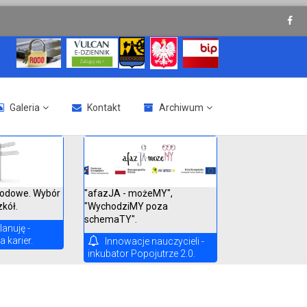
Galeria
Kontakt
Archiwum
"afazJA - możeMY",
odowe. Wybór
"WychodziMY poza
zkół.
schemaTY".
lanuję -
 karier.
Innowacje nauczycieli -
inkubator Popojutrze 2.0.